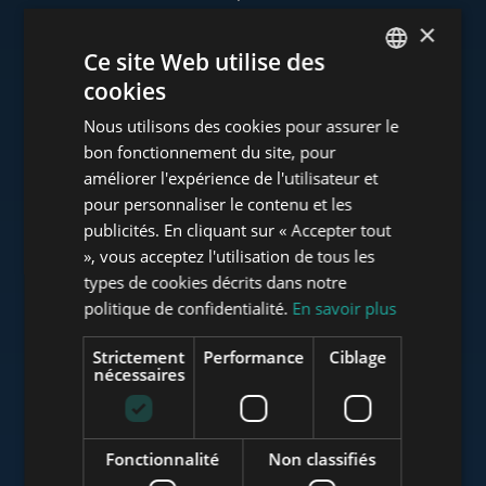
×
Ce site Web utilise des
cookies
www.tower-investments.com
ENGLISH
Nous utilisons des cookies pour assurer le
HUNGARIAN
bon fonctionnement du site, pour
GERMAN
améliorer l'expérience de l'utilisateur et
www.towerassistance.com
pour personnaliser le contenu et les
FRENCH
publicités. En cliquant sur « Accepter tout
ITALIAN
», vous acceptez l'utilisation de tous les
www.towerconsulting.hu
SPANISH
types de cookies décrits dans notre
politique de confidentialité.
En savoir plus
RUSSIAN
ARABIC
Strictement
Performance
Ciblage
www.mybudapesthome.com
nécessaires
Fonctionnalité
Non classifiés
www.budapestluxuryapartments.hu