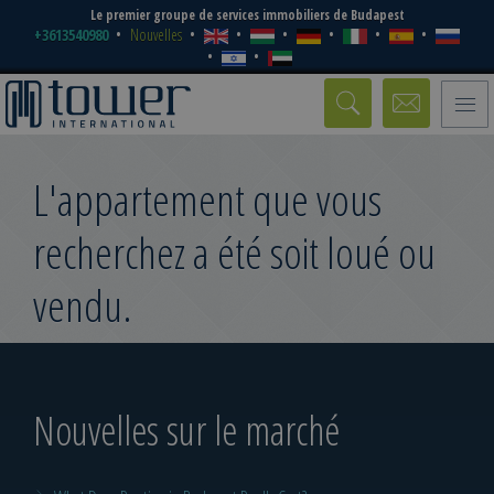
Le premier groupe de services immobiliers de Budapest
+3613540980
Nouvelles
Toggle
naviga
L'appartement que vous
recherchez a été soit loué ou
vendu.
Nouvelles sur le marché