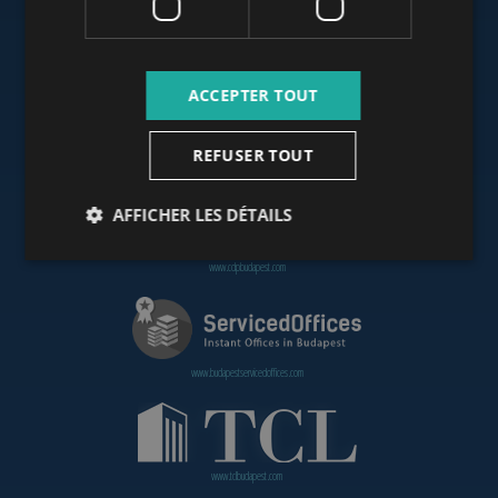
www.budapestoffices.net
ACCEPTER TOUT
REFUSER TOUT
www.budapestpropertysellers.com
AFFICHER LES DÉTAILS
www.cdpbudapest.com
www.budapestservicedoffices.com
www.tclbudapest.com