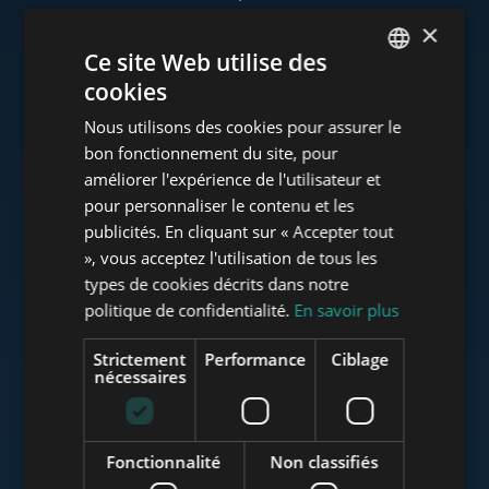
×
Ce site Web utilise des
cookies
www.tower-investments.com
ENGLISH
Nous utilisons des cookies pour assurer le
HUNGARIAN
bon fonctionnement du site, pour
GERMAN
améliorer l'expérience de l'utilisateur et
www.towerassistance.com
pour personnaliser le contenu et les
FRENCH
publicités. En cliquant sur « Accepter tout
ITALIAN
», vous acceptez l'utilisation de tous les
www.towerconsulting.hu
SPANISH
types de cookies décrits dans notre
politique de confidentialité.
En savoir plus
RUSSIAN
ARABIC
Strictement
Performance
Ciblage
www.mybudapesthome.com
nécessaires
Fonctionnalité
Non classifiés
www.budapestluxuryapartments.hu