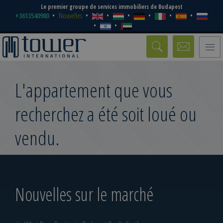
Le premier groupe de services immobiliers de Budapest
+3613540980
Nouvelles
Toggle
naviga
L'appartement que vous
recherchez a été soit loué ou
vendu.
Nouvelles sur le marché