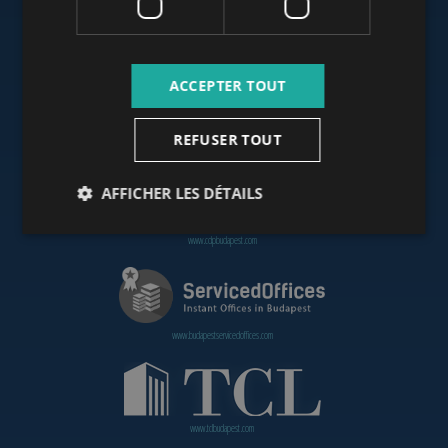
www.budapestoffices.net
ACCEPTER TOUT
REFUSER TOUT
www.budapestpropertysellers.com
AFFICHER LES DÉTAILS
www.cdpbudapest.com
www.budapestservicedoffices.com
www.tclbudapest.com