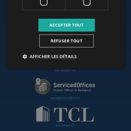
www.budapestoffices.net
ACCEPTER TOUT
REFUSER TOUT
www.budapestpropertysellers.com
AFFICHER LES DÉTAILS
www.cdpbudapest.com
www.budapestservicedoffices.com
www.tclbudapest.com