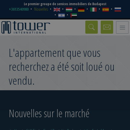
Le premier groupe de services immobiliers de Budapest
+3613540980
Nouvelles
Toggle
naviga
L'appartement que vous
recherchez a été soit loué ou
vendu.
Nouvelles sur le marché