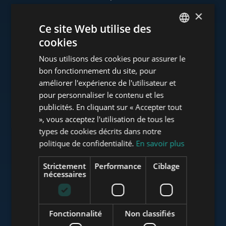
×
Ce site Web utilise des
cookies
www.tower-investments.com
ENGLISH
Nous utilisons des cookies pour assurer le
HUNGARIAN
bon fonctionnement du site, pour
GERMAN
améliorer l'expérience de l'utilisateur et
www.towerassistance.com
pour personnaliser le contenu et les
FRENCH
publicités. En cliquant sur « Accepter tout
ITALIAN
», vous acceptez l'utilisation de tous les
www.towerconsulting.hu
SPANISH
types de cookies décrits dans notre
politique de confidentialité.
En savoir plus
RUSSIAN
ARABIC
Strictement
Performance
Ciblage
www.mybudapesthome.com
nécessaires
Fonctionnalité
Non classifiés
www.budapestluxuryapartments.hu