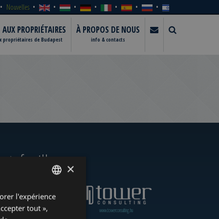
Nouvelles
S AUX PROPRIÉTAIRES
À PROPOS DE NOUS
ux propriétaires de Budapest
info & contacts
rtefeuille
×
orer l'expérience
ENGLISH
Accepter tout »,
www.towerassistance.com
www.towerconsulting.hu
HUNGARIAN