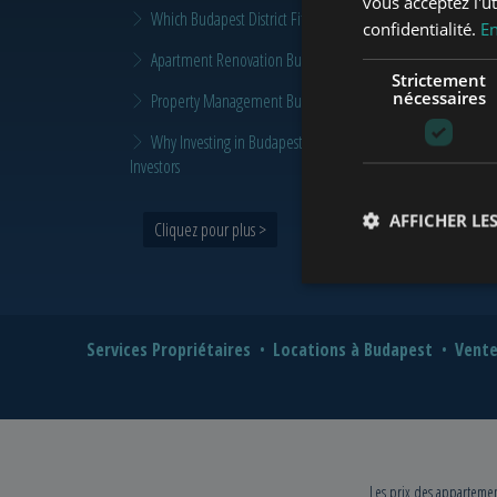
vous acceptez l'ut
Which Budapest District Fits Which Property Investor in 2026
confidentialité.
En
Apartment Renovation Budapest: How to Plan a Smarter Re
Strictement
nécessaires
Property Management Budapest: When Does It Make Sense t
Why Investing in Budapest Real Estate is a Smart Move in 
Investors
AFFICHER LES
Cliquez pour plus >
Services Propriétaires
Locations à Budapest
Vente
Les prix des appartement