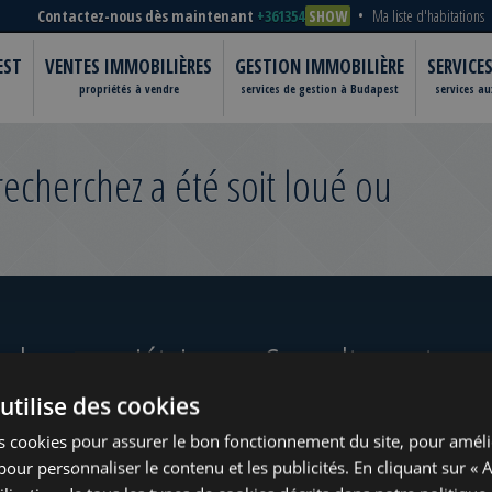
Contactez-nous dès maintenant
+361354
SHOW
Ma liste d'habitations
EST
VENTES IMMOBILIÈRES
GESTION IMMOBILIÈRE
SERVICE
propriétés à vendre
services de gestion à Budapest
services a
cherchez a été soit loué ou
 les propriétaires
Consultez notre po
utilise des cookies
s cookies pour assurer le bon fonctionnement du site, pour améli
t pour personnaliser le contenu et les publicités. En cliquant sur « 
ugust
www.tower-investments.com