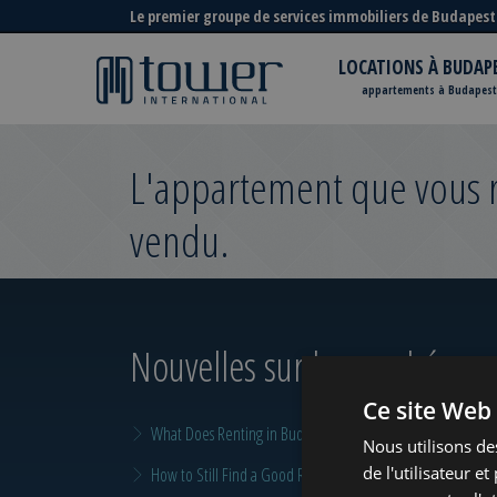
Le premier groupe de services immobiliers de Budapest
LOCATIONS À BUDAP
appartements à Budapest
L'appartement que vous re
vendu.
Nouvelles sur le marché
pour
Ce site Web 
What Does Renting in Budapest Really Cost?
Nous utilisons de
de l'utilisateur e
How to Still Find a Good Rental in Budapest at the End of A