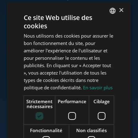
×
Ce site Web utilise des
cookies
www.tower-investments.com
ENGLISH
Nous utilisons des cookies pour assurer le
HUNGARIAN
bon fonctionnement du site, pour
GERMAN
améliorer l'expérience de l'utilisateur et
www.towerassistance.com
pour personnaliser le contenu et les
FRENCH
publicités. En cliquant sur « Accepter tout
ITALIAN
», vous acceptez l'utilisation de tous les
www.towerconsulting.hu
SPANISH
types de cookies décrits dans notre
politique de confidentialité.
En savoir plus
RUSSIAN
ARABIC
Strictement
Performance
Ciblage
www.mybudapesthome.com
nécessaires
Fonctionnalité
Non classifiés
www.budapestluxuryapartments.hu