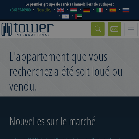
Le premier groupe de services immobiliers de Budapest
+3613540980
Nouvelles
Toggle
naviga
L'appartement que vous
recherchez a été soit loué ou
vendu.
Nouvelles sur le marché