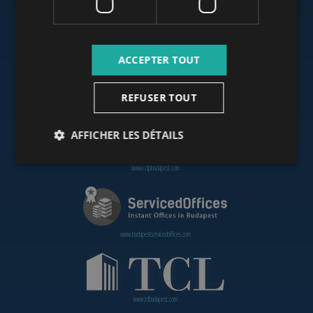
www.budapestoffices.net
ACCEPTER TOUT
REFUSER TOUT
www.budapestpropertysellers.com
AFFICHER LES DÉTAILS
www.cdpbudapest.com
www.budapestservicedoffices.com
www.tclbudapest.com