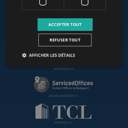
www.budapestoffices.net
ACCEPTER TOUT
REFUSER TOUT
www.budapestpropertysellers.com
AFFICHER LES DÉTAILS
www.cdpbudapest.com
www.budapestservicedoffices.com
www.tclbudapest.com