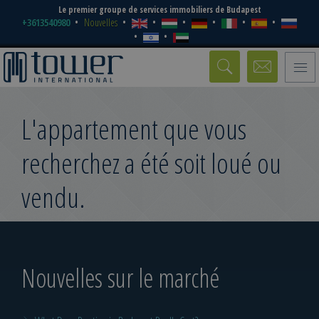
Le premier groupe de services immobiliers de Budapest
+3613540980
Nouvelles
Toggle
naviga
L'appartement que vous
recherchez a été soit loué ou
vendu.
Nouvelles sur le marché