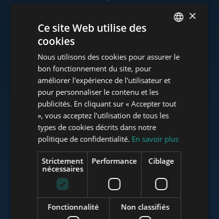
×
Ce site Web utilise des
cookies
www.tower-investments.com
ENGLISH
Nous utilisons des cookies pour assurer le
HUNGARIAN
bon fonctionnement du site, pour
GERMAN
améliorer l'expérience de l'utilisateur et
www.towerassistance.com
pour personnaliser le contenu et les
FRENCH
publicités. En cliquant sur « Accepter tout
ITALIAN
», vous acceptez l'utilisation de tous les
www.towerconsulting.hu
SPANISH
types de cookies décrits dans notre
politique de confidentialité.
En savoir plus
RUSSIAN
ARABIC
Strictement
Performance
Ciblage
www.mybudapesthome.com
nécessaires
Fonctionnalité
Non classifiés
www.budapestluxuryapartments.hu