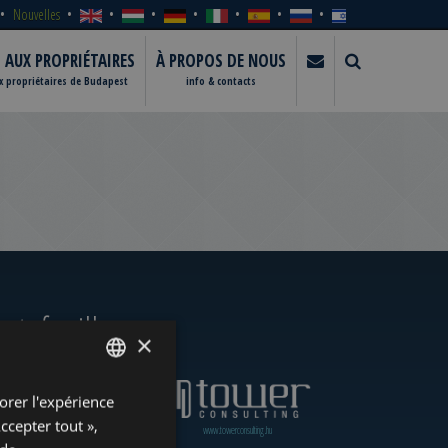
Nouvelles
S AUX PROPRIÉTAIRES
À PROPOS DE NOUS
ux propriétaires de Budapest
info & contacts
rtefeuille
×
orer l'expérience
ENGLISH
Accepter tout »,
www.towerassistance.com
www.towerconsulting.hu
HUNGARIAN