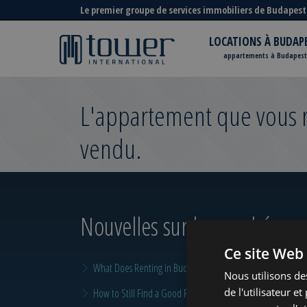
Le premier groupe de services immobiliers de Budapest
LOCATIONS À BUDAP
appartements à Budapest
L'appartement que vous re
vendu.
Nouvelles sur le marché
pour
Ce site Web 
What Does Renting in Budapest Really Cost?
Nous utilisons de
de l'utilisateur e
How to Still Find a Good Rental in Budapest at the End of A