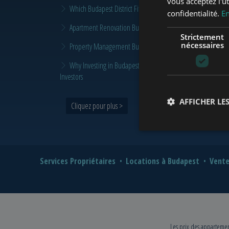
vous acceptez l'ut
Which Budapest District Fits Which Property Investor in 2026
confidentialité.
En
Apartment Renovation Budapest: How to Plan a Smarter Re
Strictement
nécessaires
Property Management Budapest: When Does It Make Sense t
Why Investing in Budapest Real Estate is a Smart Move in 
Investors
AFFICHER LES
Cliquez pour plus >
Services Propriétaires
Locations à Budapest
Vente
Les prix des appartement