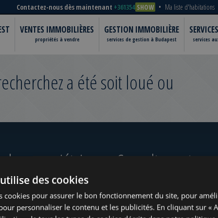
Contactez-nous dès maintenant
+361354
SHOW
Ma liste d'habitations
EST
VENTES IMMOBILIÈRES
GESTION IMMOBILIÈRE
SERVICE
propriétés à vendre
services de gestion à Budapest
services a
cherchez a été soit loué ou
 les propriétaires
Consultez notre po
utilise des cookies
s cookies pour assurer le bon fonctionnement du site, pour améli
t pour personnaliser le contenu et les publicités. En cliquant sur « 
ugust
www.tower-investments.com