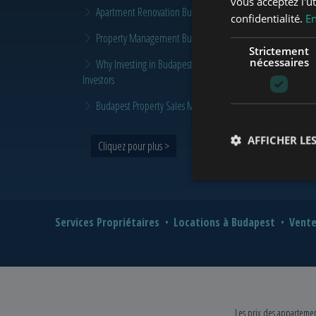
vous acceptez l'ut
Apartment Renovation Budapest: How to Plan a Smarter Re
confidentialité.
En
Property Management Budapest: When Does It Make Sense t
Strictement
nécessaires
Why Investing in Budapest Real Estate is a Smart Move in 
Investors
Budapest Property Sales Market in 2026 | Seller & Buyer G
AFFICHER LES
Cliquez pour plus >
Services Propriétaires
Locations à Budapest
Vente
Les prix des appartement