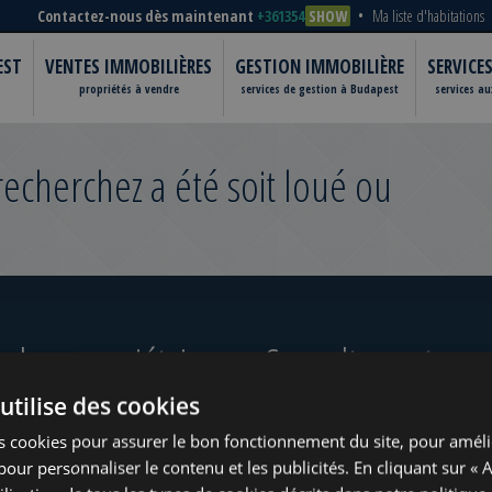
Contactez-nous dès maintenant
+361354
SHOW
Ma liste d'habitations
EST
VENTES IMMOBILIÈRES
GESTION IMMOBILIÈRE
SERVICE
propriétés à vendre
services de gestion à Budapest
services a
cherchez a été soit loué ou
 les propriétaires
Consultez notre po
utilise des cookies
ugust
s cookies pour assurer le bon fonctionnement du site, pour améli
t pour personnaliser le contenu et les publicités. En cliquant sur « 
?
www.tower-investments.com