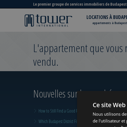
Le premier groupe de services immobiliers de Budapest
LOCATIONS À BUDAP
appartements à Budapest
L'appartement que vous re
vendu.
Nouvelles sur le marché
pour
Ce site Web 
How to Still Find a Good Rental in Budapest at the End of A
Nous utilisons de
de l'utilisateur e
Which Budapest District Fits Which Property Investor in 2026