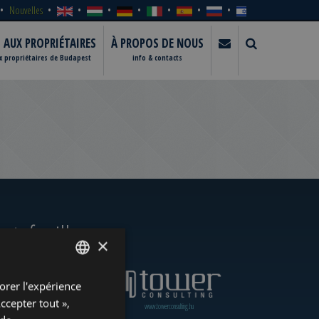
Nouvelles
S AUX PROPRIÉTAIRES
À PROPOS DE NOUS
ux propriétaires de Budapest
info & contacts
rtefeuille
×
orer l'expérience
ENGLISH
Accepter tout »,
www.towerassistance.com
www.towerconsulting.hu
HUNGARIAN