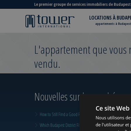
Le premier groupe de services immobiliers de Budapest
LOCATIONS À BUDAP
appartements à Budapest
L'appartement que vous re
vendu.
Nouvelles sur le marché
pour
Ce site Web 
How to Still Find a Good Rental in Budapest at the End of A
Nous utilisons de
de l'utilisateur e
Which Budapest District Fits Which Property Investor in 2026