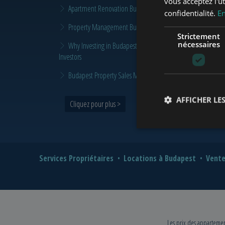
vous acceptez l'ut
Apartment Renovation Budapest: How to Plan a Smarter Re
confidentialité.
En
Property Management Budapest: When Does It Make Sense t
Strictement
nécessaires
Why Investing in Budapest Real Estate is a Smart Move in 
Investors
Budapest Property Sales Market in 2026 | Seller & Buyer G
AFFICHER LES
Cliquez pour plus >
Services Propriétaires
Locations à Budapest
Vente
Les prix des appartement