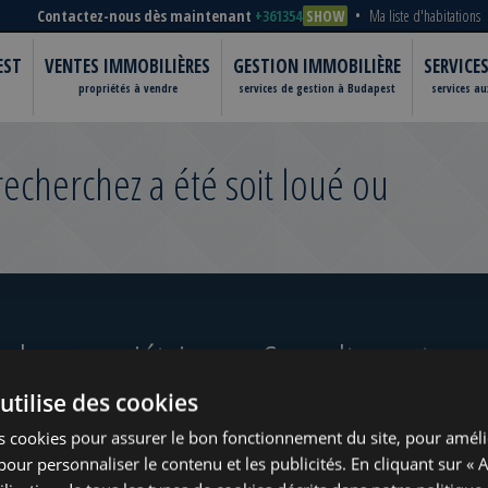
Contactez-nous dès maintenant
+361354
SHOW
Ma liste d'habitations
EST
VENTES IMMOBILIÈRES
GESTION IMMOBILIÈRE
SERVICE
propriétés à vendre
services de gestion à Budapest
services a
cherchez a été soit loué ou
 les propriétaires
Consultez notre po
utilise des cookies
ugust
s cookies pour assurer le bon fonctionnement du site, pour améli
t pour personnaliser le contenu et les publicités. En cliquant sur « 
?
www.tower-investments.com