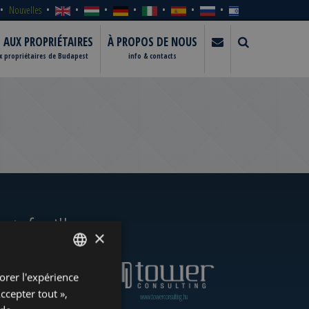
Nouvelles
S AUX PROPRIÉTAIRES
À PROPOS DE NOUS
ux propriétaires de Budapest
info & contacts
rtefeuille
×
orer l'expérience
ENGLISH
Accepter tout »,
www.towerassistance.com
www.towerconsulting.hu
HUNGARIAN