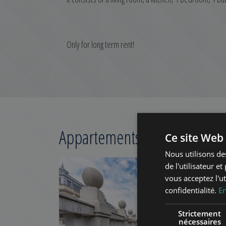
Only for long term rent!
Appartements concernés à 
Ce site Web 
Nous utilisons de
AJOUTER À LA LIS
de l'utilisateur e
vous acceptez l'ut
confidentialité.
En
Strictement
nécessaires