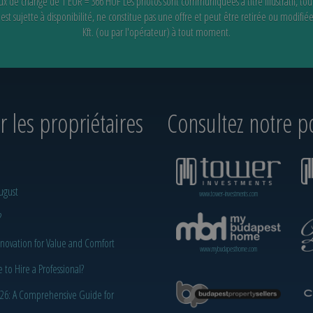
 taux de change de 1 EUR = 366 HUF
Les photos sont communiquées à titre illustratif, tou
st sujette à disponibilité,
ne constitue pas une offre et peut être retirée ou modifié
Kft. (ou par l'opérateur) à tout moment.
 les propriétaires
Consultez notre po
ugust
www.tower-investments.com
?
novation for Value and Comfort
www.mybudapesthome.com
o Hire a Professional?
2026: A Comprehensive Guide for