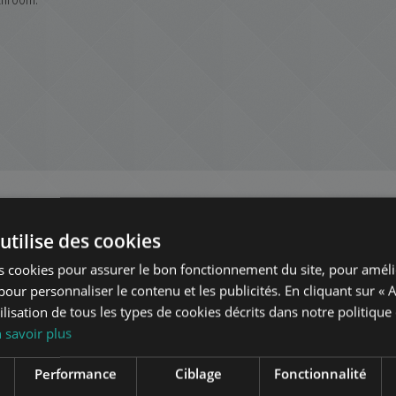
Budapest
dans le même quartier
utilise des cookies
s cookies pour assurer le bon fonctionnement du site, pour améli
TE
AJOUTER À LA LISTE
t pour personnaliser le contenu et les publicités. En cliquant sur « 
ilisation de tous les types de cookies décrits dans notre politique
 savoir plus
Performance
Ciblage
Fonctionnalité