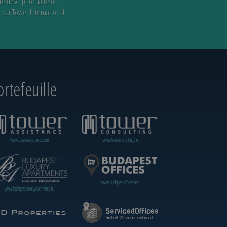
te description faite ou
e par Tower International
rtefeuille
www.towerassistance.com
www.towerconsulting.hu
www.budapestoffices.net
www.budapestluxuryapartments.hu