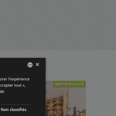
×
orer l'expérience
ENGLISH
AJOUTER À LA LISTE
Accepter tout »,
HUNGARIAN
 de
GERMAN
FRENCH
Non classifiés
ITALIAN