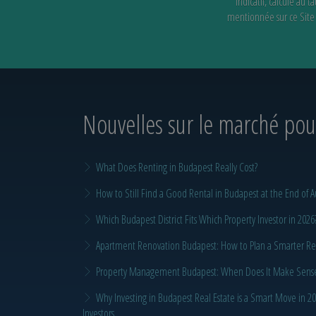
indicatif, calculé au
mentionnée sur ce Site e
Nouvelles sur le marché
pour
What Does Renting in Budapest Really Cost?
How to Still Find a Good Rental in Budapest at the End of A
Which Budapest District Fits Which Property Investor in 2026
Apartment Renovation Budapest: How to Plan a Smarter Re
Property Management Budapest: When Does It Make Sense t
Why Investing in Budapest Real Estate is a Smart Move in 
Investors