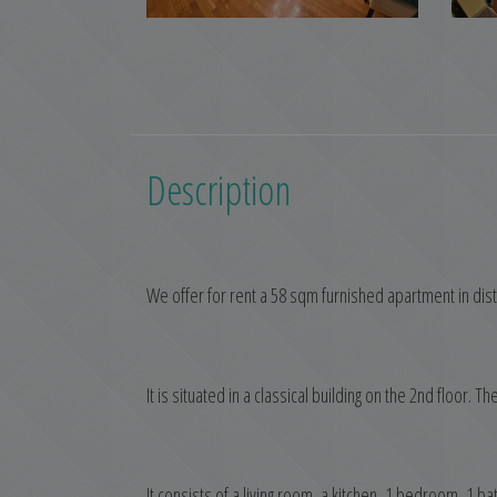
Description
We offer for rent a 58 sqm furnished apartment in distri
It is situated in a classical building on the 2nd floor
It consists of a living room, a kitchen, 1 bedroom, 1 b