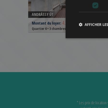
ANDRÁSSY ÚT
4.392.000 HUF
(€12.000)
Montant du loyer:
AFFICHER LES
2
Quartier 6 • 3 chambres • 298 m
Ref:
99865
* Les prix de location