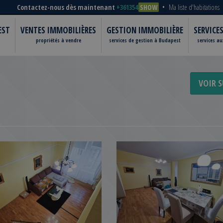
Contactez-nous dès maintenant
+361354
SHOW
Ma liste d'habitations
EST
VENTES IMMOBILIÈRES
GESTION IMMOBILIÈRE
SERVICE
propriétés à vendre
services de gestion à Budapest
services a
VOIR S