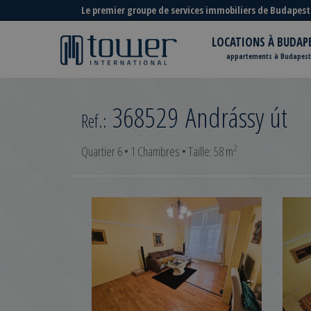
Le premier groupe de services immobiliers de Budapest
LOCATIONS À BUDAP
appartements à Budapest
368529
Andrássy út
Ref.:
2
Quartier 6 • 1 Chambres • Taille: 58 m