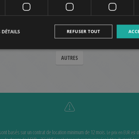
SPACIOUS STUDIO AT OKTOGON
220.000 HUF
(€600)
Montant du loyer:
 DÉTAILS
REFUSER TOUT
ACC
2
0
Quartier 6 • Studio • 39 m
Ref:
121849
AUTRES
 sont basés sur un contrat de location minimum de 12 mois.
Le prix en EUR est 