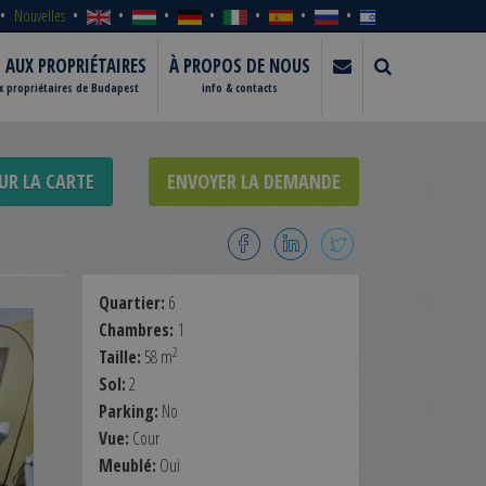
Nouvelles
S AUX PROPRIÉTAIRES
À PROPOS DE NOUS
ux propriétaires de Budapest
info & contacts
UR LA CARTE
ENVOYER LA DEMANDE
Quartier:
6
Chambres:
1
2
Taille:
58 m
Sol:
2
Parking:
No
Vue:
Cour
Meublé:
Oui