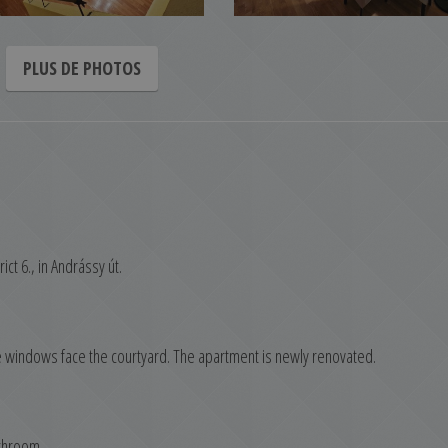
PLUS DE PHOTOS
ct 6., in Andrássy út.
. The windows face the courtyard. The apartment is newly renovated.
athroom.