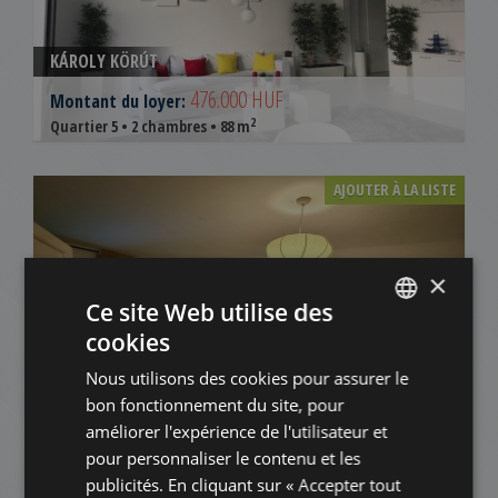
KÁROLY KÖRÚT
476.000 HUF
Montant du loyer:
2
Quartier 5 • 2 chambres • 88 m
AJOUTER À LA LISTE
×
Ce site Web utilise des
cookies
ENGLISH
Nous utilisons des cookies pour assurer le
HUNGARIAN
KAROLY KRT.
bon fonctionnement du site, pour
GERMAN
300.000 HUF
améliorer l'expérience de l'utilisateur et
Montant du loyer:
pour personnaliser le contenu et les
2
Quartier 5 • 1 chambres • 54 m
FRENCH
publicités. En cliquant sur « Accepter tout
ITALIAN