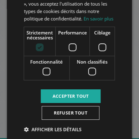
», vous acceptez l'utilisation de tous les
AJOUTER À LA LISTE
SPANISH
types de cookies décrits dans notre
politique de confidentialité.
En savoir plus
RUSSIAN
ARABIC
Strictement
Performance
Ciblage
nécessaires
Fonctionnalité
Non classifiés
HARIS KÖZ
586.000 HUF
Montant du loyer:
2
Quartier 5 • 2 chambres • 72 m
ACCEPTER TOUT
AUTRES
REFUSER TOUT
AFFICHER LES DÉTAILS