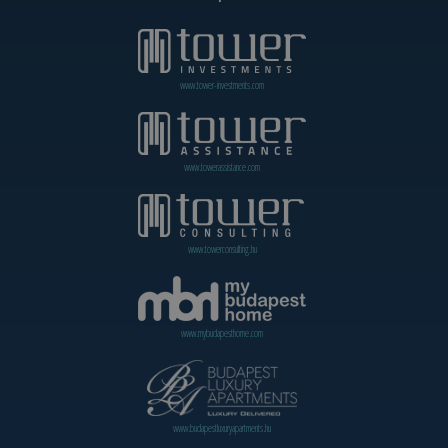
www.tower-investments.com
www.towerassistance.com
www.towerconsulting.hu
www.mybudapesthome.com
www.budapestluxuryapartments.hu