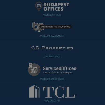
www.budapestoffices.net
www.budapestpropertysellers.com
www.cdpbudapest.com
www.budapestservicedoffices.com
www.tclbudapest.com