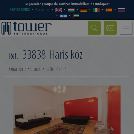
Le premier groupe de services immobiliers de Budapest
+3613540980
Nouvelles
Toggle
naviga
33838
Haris köz
Ref.:
2
Quartier 5 • Studio • Taille: 47 m