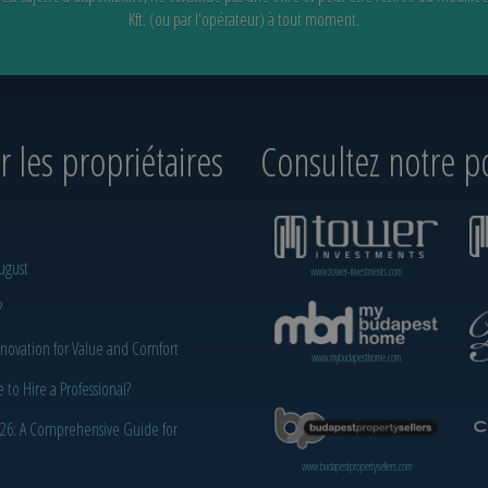
Kft. (ou par l'opérateur) à tout moment.
 les propriétaires
Consultez notre po
ugust
www.tower-investments.com
?
novation for Value and Comfort
www.mybudapesthome.com
o Hire a Professional?
2026: A Comprehensive Guide for
www.budapestpropertysellers.com