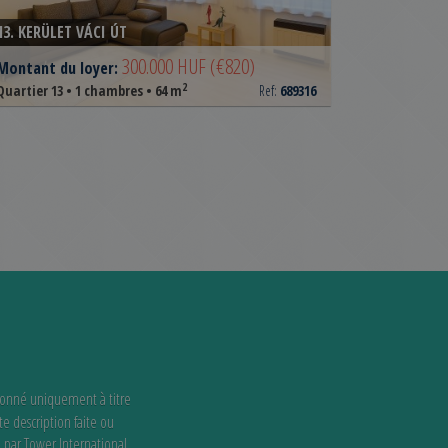
13. KERÜLET VÁCI ÚT
300.000 HUF
(€820)
Montant du loyer:
2
Quartier 13 • 1 chambres • 64 m
Ref:
689316
donné uniquement à titre
te description faite ou
e par Tower International