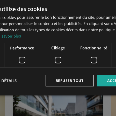
utilise des cookies
s cookies pour assurer le bon fonctionnement du site, pour améli
t pour personnaliser le contenu et les publicités. En cliquant sur « 
ilisation de tous les types de cookies décrits dans notre politique
 savoir plus
Performance
Ciblage
Fonctionnalité
Budapest
dans le même quartier
TE
AJOUTER À LA LISTE
Di
 DÉTAILS
REFUSER TOUT
ACC