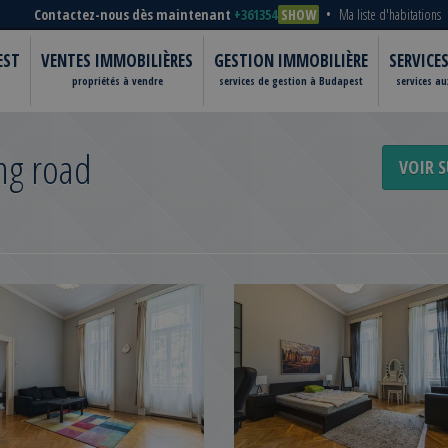
Contactez-nous dès maintenant
+361354
SHOW
Ma liste d'habitations
EST
VENTES IMMOBILIÈRES
GESTION IMMOBILIÈRE
SERVICE
propriétés à vendre
services de gestion à Budapest
services a
ing road
VOIR S