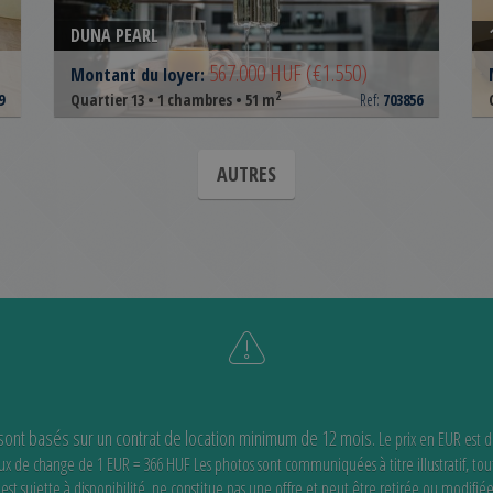
DUNA PEARL
567.000 HUF
(€1.550)
Montant du loyer:
2
9
Quartier 13 • 1 chambres • 51 m
Ref:
703856
AUTRES
 sont basés sur un contrat de location minimum de 12 mois.
Le prix en EUR est 
 taux de change de 1 EUR = 366 HUF
Les photos sont communiquées à titre illustratif, tou
st sujette à disponibilité,
ne constitue pas une offre et peut être retirée ou modifié