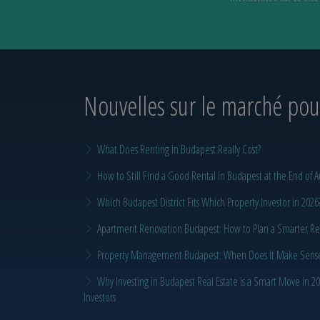
Nouvelles sur le marché
pour
What Does Renting in Budapest Really Cost?
How to Still Find a Good Rental in Budapest at the End of A
Which Budapest District Fits Which Property Investor in 2026
Apartment Renovation Budapest: How to Plan a Smarter Re
Property Management Budapest: When Does It Make Sense t
Why Investing in Budapest Real Estate is a Smart Move in 
Investors