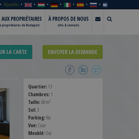
Nouvelles
S AUX PROPRIÉTAIRES
À PROPOS DE NOUS
ux propriétaires de Budapest
info & contacts
UR LA CARTE
ENVOYER LA DEMANDE
Quartier:
13
Chambres:
1
2
Taille:
60 m
Sol:
3
Parking:
No
Vue:
Cour
Meublé:
Oui