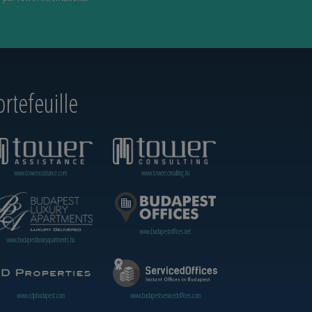
rtefeuille
www.towerassistance.com
www.towerconsulting.hu
www.budapestoffices.net
www.budapestluxuryapartments.hu
www.cdpbudapest.com
www.budapestservicedoffices.com