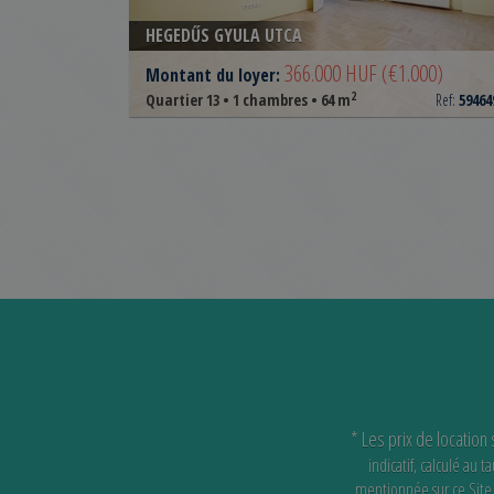
HEGEDŰS GYULA UTCA
366.000 HUF
(€1.000)
Montant du loyer:
2
Quartier 13 • 1 chambres • 64 m
Ref:
59464
* Les prix de location
indicatif, calculé au
mentionnée sur ce Site e