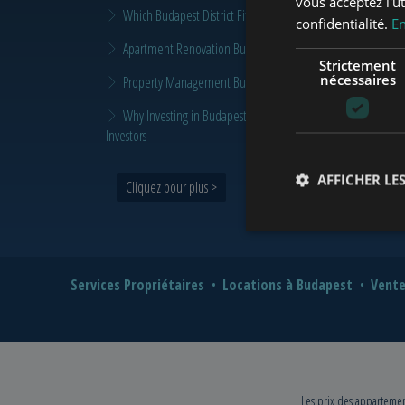
vous acceptez l'ut
Which Budapest District Fits Which Property Investor in 2026
confidentialité.
En
Apartment Renovation Budapest: How to Plan a Smarter Re
Strictement
nécessaires
Property Management Budapest: When Does It Make Sense t
Why Investing in Budapest Real Estate is a Smart Move in 
Investors
AFFICHER LES
Cliquez pour plus >
Services Propriétaires
Locations à Budapest
Vente
Les prix des appartement