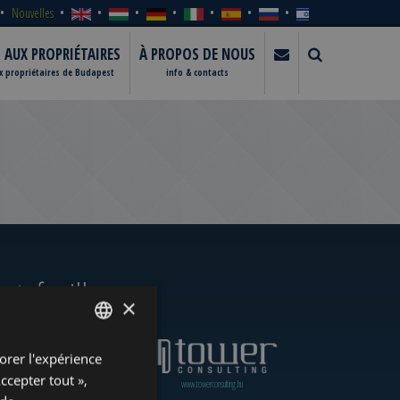
Nouvelles
S AUX PROPRIÉTAIRES
À PROPOS DE NOUS
ux propriétaires de Budapest
info & contacts
rtefeuille
×
orer l'expérience
ENGLISH
Accepter tout »,
www.towerassistance.com
www.towerconsulting.hu
HUNGARIAN