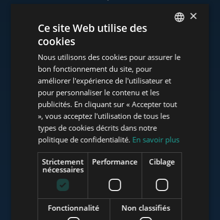
×
Ce site Web utilise des
cookies
www.tower-investments.com
ENGLISH
Nous utilisons des cookies pour assurer le
HUNGARIAN
bon fonctionnement du site, pour
GERMAN
améliorer l'expérience de l'utilisateur et
www.towerassistance.com
pour personnaliser le contenu et les
FRENCH
publicités. En cliquant sur « Accepter tout
ITALIAN
», vous acceptez l'utilisation de tous les
www.towerconsulting.hu
SPANISH
types de cookies décrits dans notre
politique de confidentialité.
En savoir plus
RUSSIAN
ARABIC
Strictement
Performance
Ciblage
www.mybudapesthome.com
nécessaires
Fonctionnalité
Non classifiés
www.budapestluxuryapartments.hu