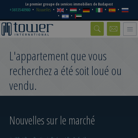
Le premier groupe de services immobiliers de Budapest
+3613540980
Nouvelles
Toggle
naviga
L'appartement que vous
recherchez a été soit loué ou
vendu.
Nouvelles sur le marché