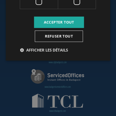
www.budapestoffices.net
ACCEPTER TOUT
REFUSER TOUT
www.budapestpropertysellers.com
AFFICHER LES DÉTAILS
www.cdpbudapest.com
www.budapestservicedoffices.com
www.tclbudapest.com