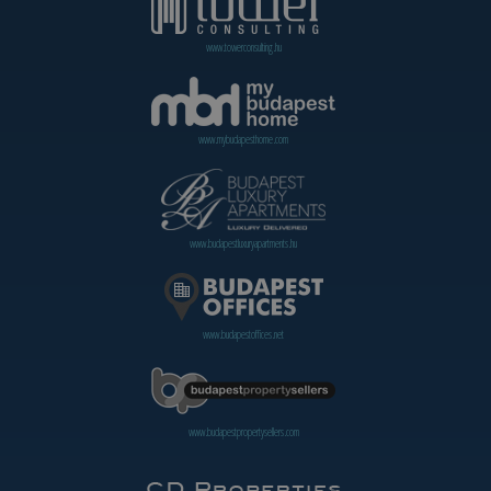
www.towerconsulting.hu
www.mybudapesthome.com
www.budapestluxuryapartments.hu
www.budapestoffices.net
www.budapestpropertysellers.com