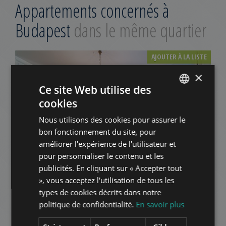
Appartements concernés à
Budapest
dans le même quartier
AJOUTER À LA LISTE
×
Ce site Web utilise des
cookies
ENGLISH
Nous utilisons des cookies pour assurer le
HUNGARIAN
bon fonctionnement du site, pour
GERMAN
améliorer l'expérience de l'utilisateur et
LISZT FERENC TÉR
pour personnaliser le contenu et les
FRENCH
724.000 HUF
Montant du loyer:
publicités. En cliquant sur « Accepter tout
ITALIAN
2
Quartier 6 • 3 chambres • 118 m
», vous acceptez l'utilisation de tous les
SPANISH
types de cookies décrits dans notre
politique de confidentialité.
En savoir plus
AJOUTER À LA LISTE
RUSSIAN
ARABIC