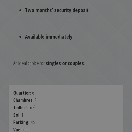
Two months’ security deposit
Available immediately
An ideal choice for
singles or couples
.
Quartier:
6
Chambres:
2
2
Taille:
66 m
Sol:
1
Parking:
No
Vue:
Rue