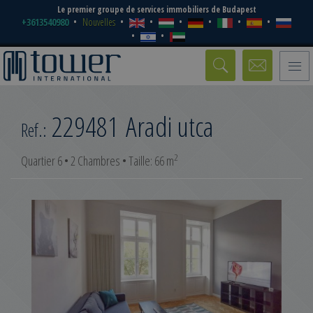
Le premier groupe de services immobiliers de Budapest
+3613540980
Nouvelles
Toggle
naviga
229481
Aradi utca
Ref.:
2
Quartier 6 • 2 Chambres • Taille: 66 m