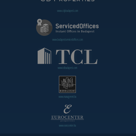
www.cdpbudapest.com
www.budapestservicedoffices.com
www.tclbudapest.com
www.managerent.hu
www.eurocenter.hu