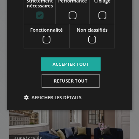
Strictement
Performance
Ciblage
nécessaires
Fonctionnalité
Non classifiés
RÉVAY UTCA
543.000 HUF
Montant du loyer:
2
ACCEPTER TOUT
Quartier 6 • 1 chambres • 55 m
REFUSER TOUT
AJOUTER À LA LISTE
AFFICHER LES DÉTAILS