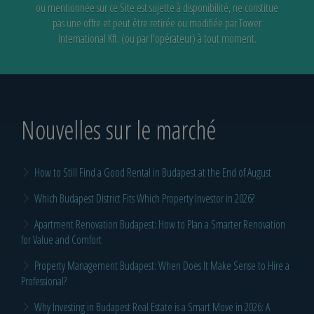
ou mentionnée sur ce Site est sujette à disponibilité,
ne constitue
pas une offre et peut être retirée ou modifiée par Tower
International Kft. (ou par l'opérateur) à tout moment.
Nouvelles sur le marché
How to Still Find a Good Rental in Budapest at the End of August
Which Budapest District Fits Which Property Investor in 2026?
Apartment Renovation Budapest: How to Plan a Smarter Renovation
for Value and Comfort
Property Management Budapest: When Does It Make Sense to Hire a
Professional?
Why Investing in Budapest Real Estate is a Smart Move in 2026: A