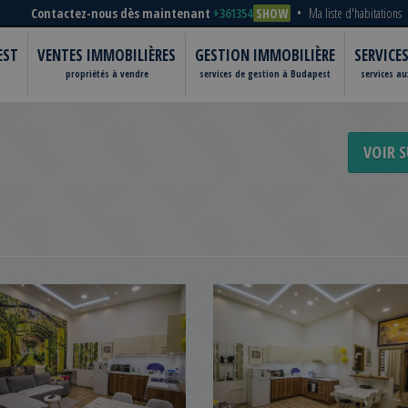
Contactez-nous dès maintenant
+361354
SHOW
Ma liste d'habitations
EST
VENTES IMMOBILIÈRES
GESTION IMMOBILIÈRE
SERVICE
propriétés à vendre
services de gestion à Budapest
services a
VOIR S