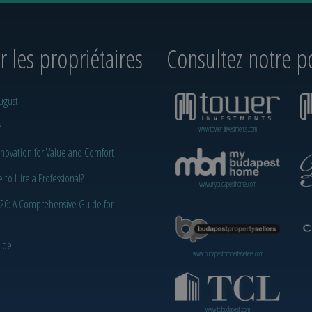
 les propriétaires
Consultez notre po
ugust
?
www.tower-investments.com
novation for Value and Comfort
o Hire a Professional?
www.mybudapesthome.com
2026: A Comprehensive Guide for
uide
www.budapestpropertysellers.com
www.tclbudapest.com