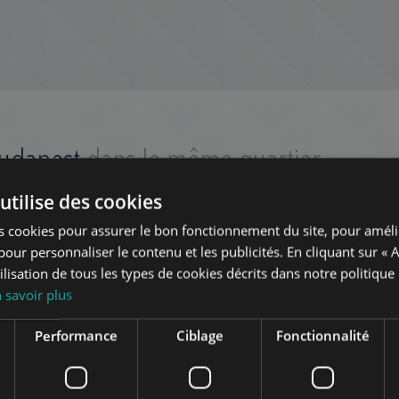
Budapest
dans le même quartier
utilise des cookies
TE
AJOUTER À LA LISTE
s cookies pour assurer le bon fonctionnement du site, pour améli
t pour personnaliser le contenu et les publicités. En cliquant sur « 
ilisation de tous les types de cookies décrits dans notre politique
 savoir plus
Performance
Ciblage
Fonctionnalité
WESSELÉNYI UTCA