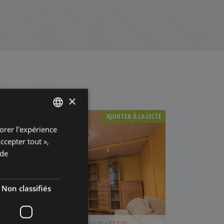
×
AJOUTER À LA LISTE
orer l'expérience
ENGLISH
Accepter tout »,
HUNGARIAN
 de
GERMAN
FRENCH
Non classifiés
ITALIAN
CSENGERY STREET
SPANISH