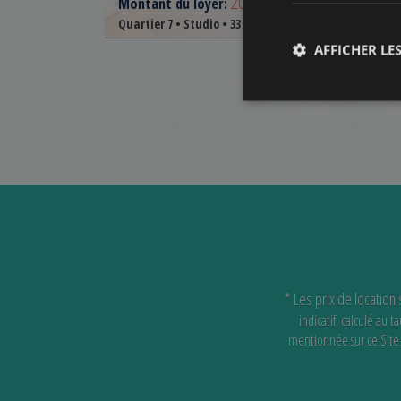
200.000 HUF
(€550)
Montant du loyer:
2
Quartier 7 • Studio • 33 m
Ref:
581
AFFICHER LES
* Les prix de location
indicatif, calculé au
mentionnée sur ce Site e