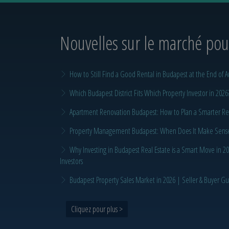
Nouvelles sur le marché
pour
How to Still Find a Good Rental in Budapest at the End of A
Which Budapest District Fits Which Property Investor in 2026
Apartment Renovation Budapest: How to Plan a Smarter Re
Property Management Budapest: When Does It Make Sense t
Why Investing in Budapest Real Estate is a Smart Move in 
Investors
Budapest Property Sales Market in 2026 | Seller & Buyer G
Cliquez pour plus >