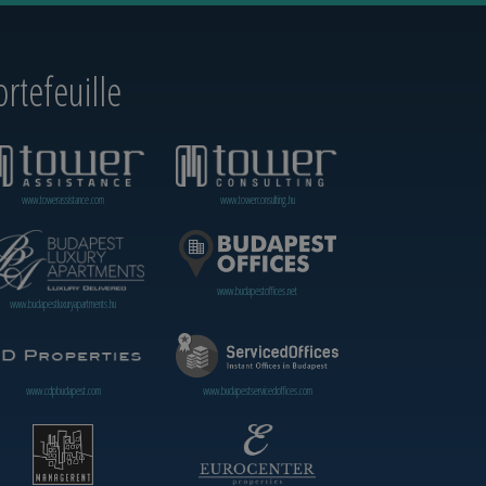
rtefeuille
www.towerassistance.com
www.towerconsulting.hu
www.budapestoffices.net
www.budapestluxuryapartments.hu
www.cdpbudapest.com
www.budapestservicedoffices.com