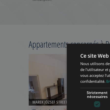
Appartements concernés à 
Ce site Web 
AJOUTER À LA LIS
Nous utilisons de
de l'utilisateur e
vous acceptez l'ut
confidentialité.
En
Strictement
nécessaires
MAREK JÓZSEF STREET