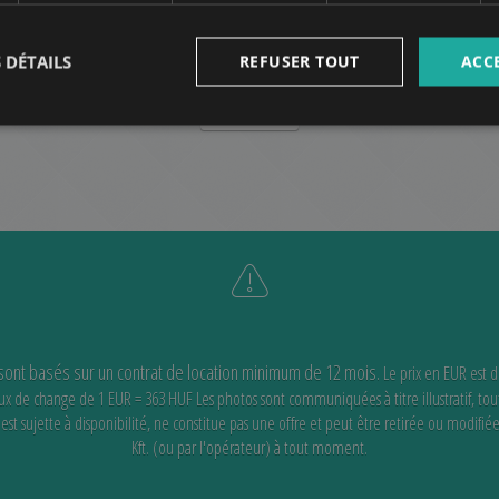
240.000 HUF
(€660)
Montant du loyer:
2
8
Quartier 7 • 1 chambres • 41 m
Ref:
34583
 DÉTAILS
REFUSER TOUT
ACC
AUTRES
 sont basés sur un contrat de location minimum de 12 mois.
Le prix en EUR est 
 taux de change de 1 EUR = 363 HUF
Les photos sont communiquées à titre illustratif, tou
st sujette à disponibilité,
ne constitue pas une offre et peut être retirée ou modifié
Kft. (ou par l'opérateur) à tout moment.