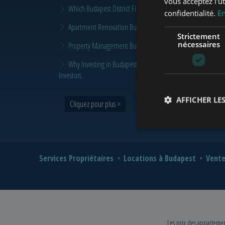
vous acceptez l'ut
Which Budapest District Fits Which Property Investor in 2026
confidentialité.
En
Apartment Renovation Budapest: How to Plan a Smarter Re
Strictement
nécessaires
Property Management Budapest: When Does It Make Sense t
Why Investing in Budapest Real Estate is a Smart Move in 
Investors
AFFICHER LES
Cliquez pour plus >
Services Propriétaires
Locations à Budapest
Vente
Les prix des appartement