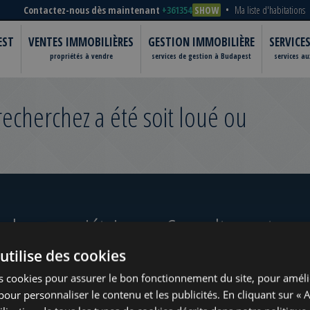
Contactez-nous dès maintenant
+361354
SHOW
Ma liste d'habitations
EST
VENTES IMMOBILIÈRES
GESTION IMMOBILIÈRE
SERVICE
propriétés à vendre
services de gestion à Budapest
services a
cherchez a été soit loué ou
 les propriétaires
Consultez notre po
utilise des cookies
s cookies pour assurer le bon fonctionnement du site, pour améli
t pour personnaliser le contenu et les publicités. En cliquant sur « 
ugust
www.tower-investments.com