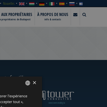
Nouvelles
S AUX PROPRIÉTAIRES
À PROPOS DE NOUS
ux propriétaires de Budapest
info & contacts
rtefeuille
×
orer l'expérience
ENGLISH
Accepter tout »,
www.towerassistance.com
www.towerconsulting.hu
HUNGARIAN