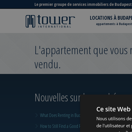
Le premier groupe de services immobiliers de Budapest
LOCATIONS À BUDAP
appartements à Budapest
L'appartement que vous re
vendu.
Nouvelles sur le marché
pour
Ce site Web 
What Does Renting in Budapest Really Cost?
Nous utilisons de
de l'utilisateur e
How to Still Find a Good Rental in Budapest at the End of A