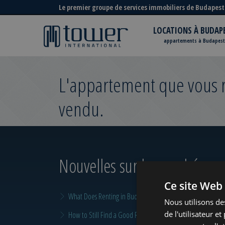
Le premier groupe de services immobiliers de Budapest
LOCATIONS À BUDAP
appartements à Budapest
L'appartement que vous re
vendu.
Nouvelles sur le marché
pour
Ce site Web 
What Does Renting in Budapest Really Cost?
Nous utilisons de
de l'utilisateur e
How to Still Find a Good Rental in Budapest at the End of A