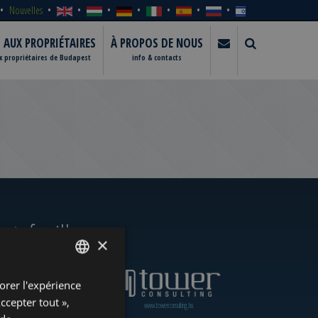
Nouvelles
S AUX PROPRIÉTAIRES
À PROPOS DE NOUS
ux propriétaires de Budapest
info & contacts
rtefeuille
×
orer l'expérience
ENGLISH
Accepter tout »,
www.towerassistance.com
www.towerconsulting.hu
HUNGARIAN