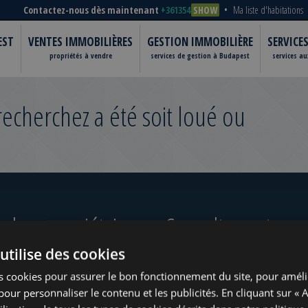
Contactez-nous dès maintenant
+361354
SHOW
Ma liste d'habitations
EST
VENTES IMMOBILIÈRES
GESTION IMMOBILIÈRE
SERVICE
propriétés à vendre
services de gestion à Budapest
services a
cherchez a été soit loué ou
 les propriétaires
Consultez notre po
utilise des cookies
s cookies pour assurer le bon fonctionnement du site, pour améli
t pour personnaliser le contenu et les publicités. En cliquant sur « 
ugust
www.tower-investments.com