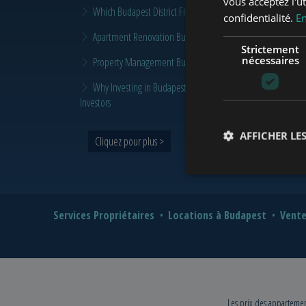
vous acceptez l'ut
Which Budapest District Fits Which Property Investor in 2026
confidentialité.
En
Apartment Renovation Budapest: How to Plan a Smarter Re
Strictement
nécessaires
Property Management Budapest: When Does It Make Sense t
Why Investing in Budapest Real Estate is a Smart Move in 
Investors
AFFICHER LES
Cliquez pour plus >
Services Propriétaires
Locations à Budapest
Vente
Les prix des appartement