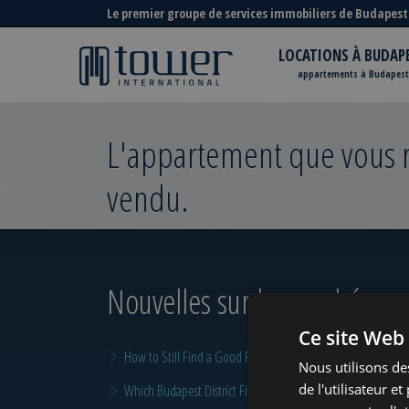
Le premier groupe de services immobiliers de Budapest
LOCATIONS À BUDAP
appartements à Budapest
L'appartement que vous re
vendu.
Nouvelles sur le marché
pour
Ce site Web 
How to Still Find a Good Rental in Budapest at the End of A
Nous utilisons de
de l'utilisateur e
Which Budapest District Fits Which Property Investor in 2026