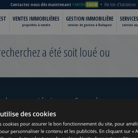
Contactez-nous dès maintenant
+361354
SHOW
Ma liste d'habitations
EST
VENTES IMMOBILIÈRES
GESTION IMMOBILIÈRE
SERVICE
propriétés à vendre
services de gestion à Budapest
services a
cherchez a été soit loué ou
 les propriétaires
Consultez notre po
utilise des cookies
ugust
s cookies pour assurer le bon fonctionnement du site, pour améli
t pour personnaliser le contenu et les publicités. En cliquant sur « 
?
www.tower-investments.com