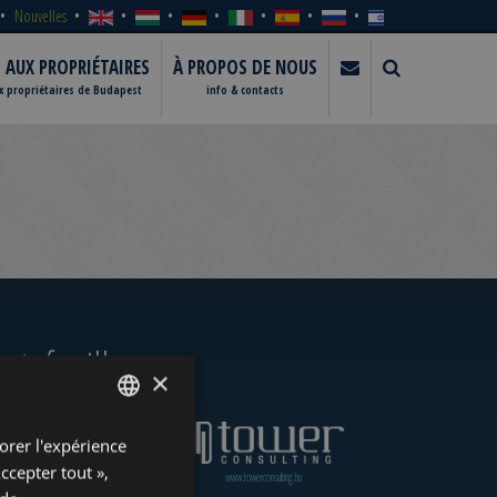
Nouvelles
S AUX PROPRIÉTAIRES
À PROPOS DE NOUS
ux propriétaires de Budapest
info & contacts
rtefeuille
×
orer l'expérience
ENGLISH
Accepter tout »,
www.towerassistance.com
www.towerconsulting.hu
HUNGARIAN