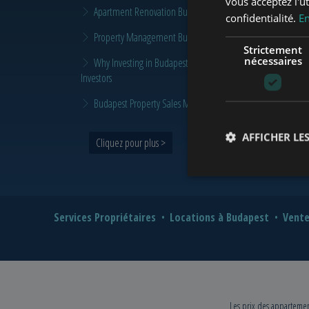
vous acceptez l'ut
Apartment Renovation Budapest: How to Plan a Smarter Re
confidentialité.
En
Property Management Budapest: When Does It Make Sense t
Strictement
nécessaires
Why Investing in Budapest Real Estate is a Smart Move in 
Investors
Budapest Property Sales Market in 2026 | Seller & Buyer G
AFFICHER LES
Cliquez pour plus >
Services Propriétaires
Locations à Budapest
Vente
Les prix des appartement