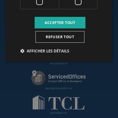
www.budapestoffices.net
ACCEPTER TOUT
REFUSER TOUT
www.budapestpropertysellers.com
AFFICHER LES DÉTAILS
www.cdpbudapest.com
www.budapestservicedoffices.com
www.tclbudapest.com