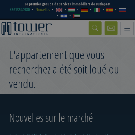
Le premier groupe de services immobiliers de Budapest
+3613540980
Nouvelles
Toggle
naviga
L'appartement que vous
recherchez a été soit loué ou
vendu.
Nouvelles sur le marché