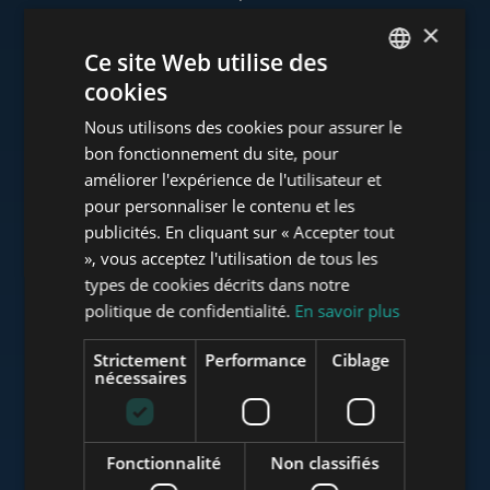
×
Ce site Web utilise des
cookies
www.tower-investments.com
ENGLISH
Nous utilisons des cookies pour assurer le
HUNGARIAN
bon fonctionnement du site, pour
GERMAN
améliorer l'expérience de l'utilisateur et
www.towerassistance.com
pour personnaliser le contenu et les
FRENCH
publicités. En cliquant sur « Accepter tout
ITALIAN
», vous acceptez l'utilisation de tous les
www.towerconsulting.hu
SPANISH
types de cookies décrits dans notre
politique de confidentialité.
En savoir plus
RUSSIAN
ARABIC
Strictement
Performance
Ciblage
www.mybudapesthome.com
nécessaires
Fonctionnalité
Non classifiés
www.budapestluxuryapartments.hu