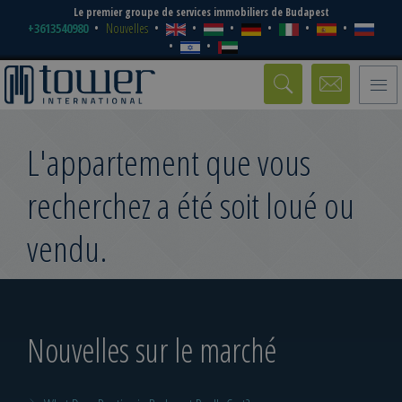
Le premier groupe de services immobiliers de Budapest
+3613540980
Nouvelles
Toggle
naviga
L'appartement que vous
recherchez a été soit loué ou
vendu.
Nouvelles sur le marché