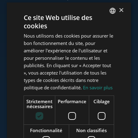
×
Ce site Web utilise des
cookies
www.tower-investments.com
ENGLISH
Nous utilisons des cookies pour assurer le
HUNGARIAN
bon fonctionnement du site, pour
GERMAN
améliorer l'expérience de l'utilisateur et
www.towerassistance.com
pour personnaliser le contenu et les
FRENCH
publicités. En cliquant sur « Accepter tout
ITALIAN
», vous acceptez l'utilisation de tous les
www.towerconsulting.hu
SPANISH
types de cookies décrits dans notre
politique de confidentialité.
En savoir plus
RUSSIAN
ARABIC
Strictement
Performance
Ciblage
www.mybudapesthome.com
nécessaires
Fonctionnalité
Non classifiés
www.budapestluxuryapartments.hu