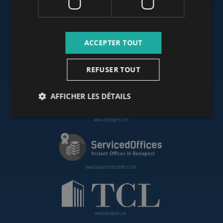
www.budapestoffices.net
ACCEPTER TOUT
REFUSER TOUT
www.budapestpropertysellers.com
AFFICHER LES DÉTAILS
www.cdpbudapest.com
www.budapestservicedoffices.com
www.tclbudapest.com