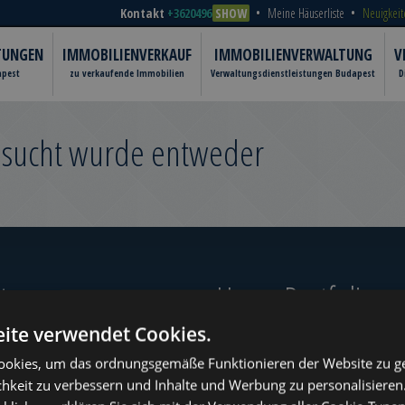
Kontakt
+3620496
SHOW
Meine Häuserliste
Neuigkeit
TUNGEN
IMMOBILIENVERKAUF
IMMOBILIENVERWALTUNG
V
apest
zu verkaufende Immobilien
Verwaltungsdienstleistungen Budapest
D
gesucht wurde entweder
er‎
Unser Portfolio
ite verwendet Cookies.
okies, um das ordnungsgemäße Funktionieren der Website zu ge
chkeit zu verbessern und Inhalte und Werbung zu personalisieren
ugust
www.tower-investments.com