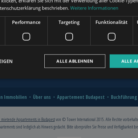
“ klicken, erklären Sie sich mit der Verwendung aller Cookie-Type
?
atenschutzerklärung beschrieben.
Weitere Informationen
novation for Value and Comfort
www.mybudapesthome.com
Performance
Targeting
Funktionalität
o Hire a Professional?
2026: A Comprehensive Guide for
www.budapestpropertysellers.com
EIGEN
ALLE ABLEHNEN
ALLE A
www.tclbudapest.com
n Immobilien
Über uns
Appartement Budapest
Buchführung
 mietende Appartements in Budapest
von © Tower International 2015. Alle Rechte vorbehalt
partements sind lediglich als Hinweis gedacht. Bitte überprüfen Sie Preise und Verfügbarkeit b