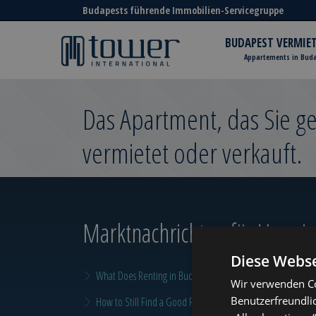
Budapests führende Immobilien-Servicegruppe
BUDAPEST VERMIE
Appartements in Bud
Das Apartment, das Sie 
vermietet oder verkauft.
Marktnachrichten
für Vermiet
Diese Webse
What Does Renting in Budapest Really Cost?
Wir verwenden Co
Benutzerfreundli
How to Still Find a Good Rental in Budapest at the End of A