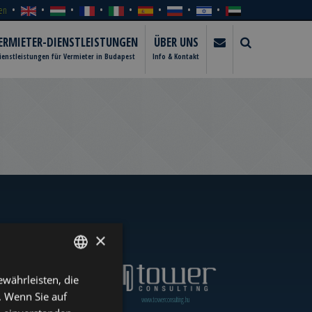
en
ERMIETER-DIENSTLEISTUNGEN
ÜBER UNS
ienstleistungen für Vermieter in Budapest
Info & Kontakt
×
währleisten, die
ENGLISH
. Wenn Sie auf
www.towerassistance.com
www.towerconsulting.hu
HUNGARIAN