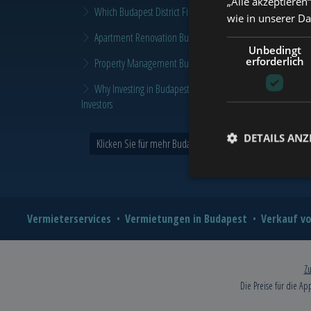
„Alle akzeptieren
Which Budapest District Fits Which Property Investor in 2026
wie in unserer D
Apartment Renovation Budapest: How to Plan a Smarter Re
Unbedingt
erforderlich
Property Management Budapest: When Does It Make Sense t
Why Investing in Budapest Real Estate is a Smart Move in 
Investors
DETAILS ANZ
Klicken Sie für mehr Budapest und Tower Nachrichten >
Vermieterservices
Vermietungen in Budapest
Verkauf vo
Zu
Die Preise für die Ap