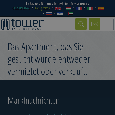
Budapests führende Immobilien-Servicegruppe
+36204968545
Neuigkeiten
Toggle
naviga
Das Apartment, das Sie
gesucht wurde entweder
vermietet oder verkauft.
Marktnachrichten