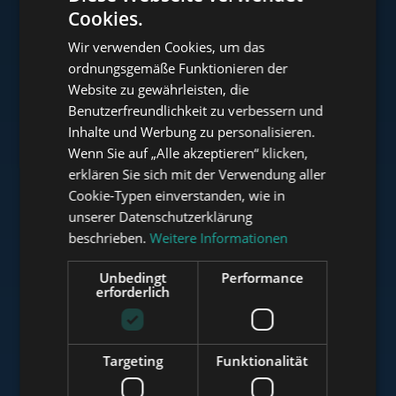
Cookies.
ENGLISH
Wir verwenden Cookies, um das
HUNGARIAN
ordnungsgemäße Funktionieren der
www.tower-investments.com
GERMAN
Website zu gewährleisten, die
Benutzerfreundlichkeit zu verbessern und
FRENCH
Inhalte und Werbung zu personalisieren.
ITALIAN
www.towerassistance.com
Wenn Sie auf „Alle akzeptieren“ klicken,
SPANISH
erklären Sie sich mit der Verwendung aller
Cookie-Typen einverstanden, wie in
RUSSIAN
unserer Datenschutzerklärung
www.towerconsulting.hu
ARABIC
beschrieben.
Weitere Informationen
Unbedingt
Performance
erforderlich
www.mybudapesthome.com
Targeting
Funktionalität
www.budapestluxuryapartments.hu