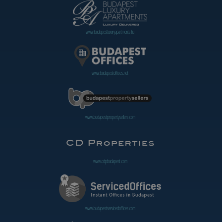
www.budapestluxuryapartments.hu
www.budapestoffices.net
www.budapestpropertysellers.com
www.cdpbudapest.com
www.budapestservicedoffices.com