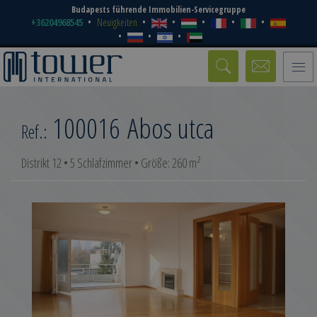
Budapests führende Immobilien-Servicegruppe
+36204968545
Neuigkeiten
Toggle
naviga
100016
Abos utca
Ref.:
2
Distrikt 12 • 5 Schlafzimmer • Größe: 260 m