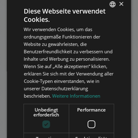
×
Diese Webseite verwendet
Cookies.
ENGLISH
Wir verwenden Cookies, um das
HUNGARIAN
KÖLTŐ UTCA
ordnungsgemäße Funktionieren der
GERMAN
Website zu gewährleisten, die
990.000.000 HUF
Preis:
Benutzerfreundlichkeit zu verbessern und
FRENCH
2
Distrikt 12 • 8 Schlafzimmer • 1000 m
Inhalte und Werbung zu personalisieren.
ITALIAN
Wenn Sie auf „Alle akzeptieren“ klicken,
ZUR LISTE HINZUFÜGEN
SPANISH
erklären Sie sich mit der Verwendung aller
Cookie-Typen einverstanden, wie in
RUSSIAN
unserer Datenschutzerklärung
ARABIC
beschrieben.
Weitere Informationen
Unbedingt
Performance
erforderlich
ZSOLNA UTCA