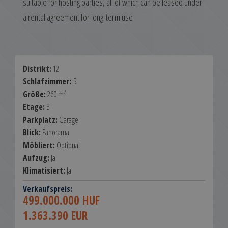
suitable for hosting parties, all of which can be leased under
a rental agreement for long-term use
Distrikt:
12
Schlafzimmer:
5
2
Größe:
260 m
Etage:
3
Parkplatz:
Garage
Blick:
Panorama
Möbliert:
Optional
Aufzug:
Ja
Klimatisiert:
Ja
Verkaufspreis:
499.000.000 HUF
1.363.390 EUR