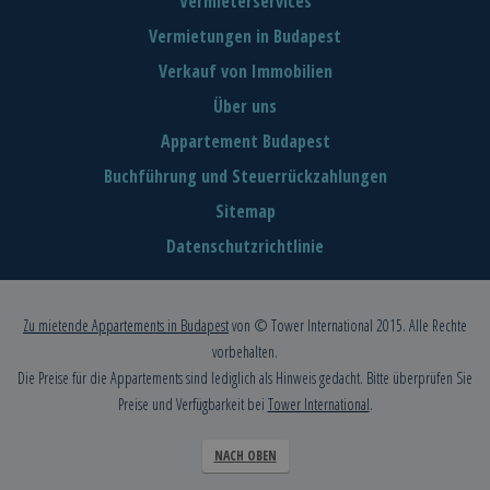
Vermieterservices
Vermietungen in Budapest
Verkauf von Immobilien
Über uns
Appartement Budapest
Buchführung und Steuerrückzahlungen
Sitemap
Datenschutzrichtlinie
Zu mietende Appartements in Budapest
von © Tower International 2015. Alle Rechte
vorbehalten.
Die Preise für die Appartements sind lediglich als Hinweis gedacht. Bitte überprüfen Sie
Preise und Verfügbarkeit bei
Tower International
.
NACH OBEN