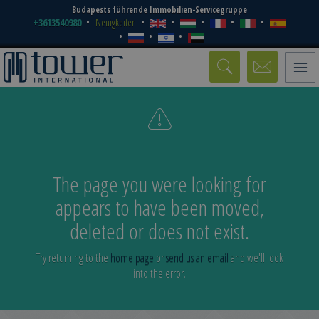
Budapests führende Immobilien-Servicegruppe
+3613540980
Neuigkeiten
Toggle
naviga
The page you were looking for
appears to have been moved,
deleted or does not exist.
Try returning to the
home page
or
send us an email
and we'll look
into the error.