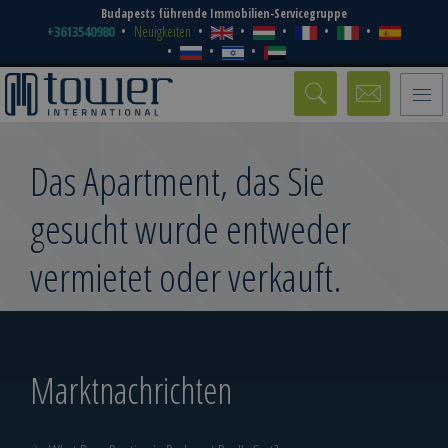
Budapests führende Immobilien-Servicegruppe
+3613540980
Neuigkeiten
Toggle
naviga
Das Apartment, das Sie
gesucht wurde entweder
vermietet oder verkauft.
Marktnachrichten