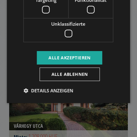
Unklassifizierte
ZÖLDLOMB UTCA
659.000 HUF
Miete:
2
Distrikt 2 • 3 Schlafzimmer • 117 m
ALLE AKZEPTIEREN
ZUR LISTE HINZUFÜGEN
ALLE ABLEHNEN
DETAILS ANZEIGEN
VÁRHEGY UTCA
1.208.000 HUF