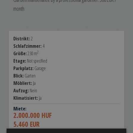
month
Distrikt:
2
Schlafzimmer:
4
2
Größe:
230 m
Etage:
Not specified
Parkplatz:
Garage
Blick:
Garten
Möbliert:
Ja
Aufzug:
Nein
Klimatisiert:
Ja
Miete:
2.000.000 HUF
5.460 EUR