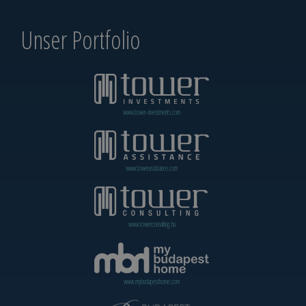
Unser Portfolio
www.tower-investments.com
www.towerassistance.com
www.towerconsulting.hu
www.mybudapesthome.com