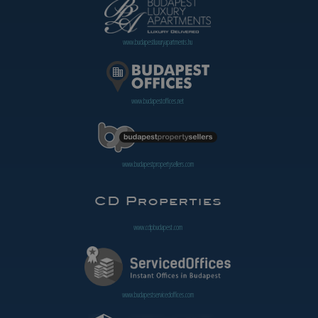
www.budapestluxuryapartments.hu
www.budapestoffices.net
www.budapestpropertysellers.com
www.cdpbudapest.com
www.budapestservicedoffices.com