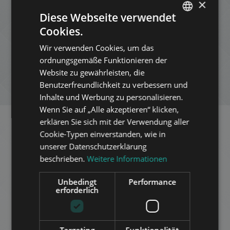
Kontakt:
×
+3613540980
Diese Webseite verwendet
Cookies.
ZUR LISTE HINZUFÜGEN
ENGLISH
Wir verwenden Cookies, um das
HUNGARIAN
PDF HERUNTERLADEN
ordnungsgemäße Funktionieren der
GERMAN
Website zu gewährleisten, die
Benutzerfreundlichkeit zu verbessern und
NEUE SUCHE
FRENCH
Inhalte und Werbung zu personalisieren.
ITALIAN
Wenn Sie auf „Alle akzeptieren“ klicken,
SPANISH
erklären Sie sich mit der Verwendung aller
Cookie-Typen einverstanden, wie in
RUSSIAN
Ähnliche Appartements in
unserer Datenschutzerklärung
ARABIC
beschrieben.
Weitere Informationen
Budapest
im selben Distrikt
Unbedingt
Performance
erforderlich
ZUR LISTE HINZUFÜGEN
Targeting
Funktionalität