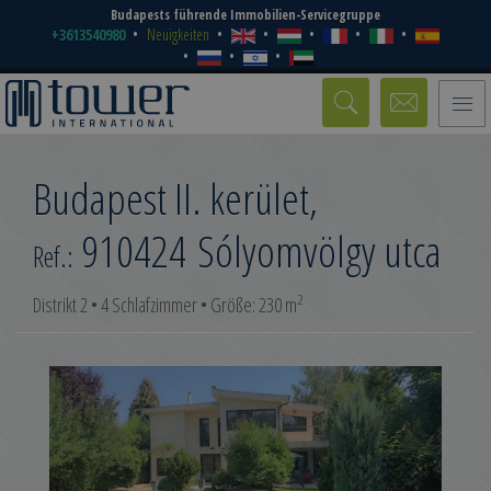
Budapests führende Immobilien-Servicegruppe
+3613540980
Neuigkeiten
Toggle
naviga
Budapest II. kerület,
910424
Sólyomvölgy utca
Ref.:
2
Distrikt 2 • 4 Schlafzimmer • Größe: 230 m