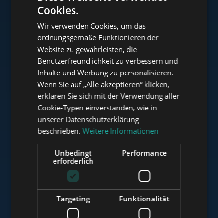
Cookies.
ENGLISH
Wir verwenden Cookies, um das
HUNGARIAN
ordnungsgemäße Funktionieren der
www.tower-investments.com
GERMAN
Website zu gewährleisten, die
Benutzerfreundlichkeit zu verbessern und
FRENCH
Inhalte und Werbung zu personalisieren.
ITALIAN
www.towerassistance.com
Wenn Sie auf „Alle akzeptieren“ klicken,
SPANISH
erklären Sie sich mit der Verwendung aller
Cookie-Typen einverstanden, wie in
RUSSIAN
unserer Datenschutzerklärung
www.towerconsulting.hu
ARABIC
beschrieben.
Weitere Informationen
Unbedingt
Performance
erforderlich
www.mybudapesthome.com
Targeting
Funktionalität
www.budapestluxuryapartments.hu