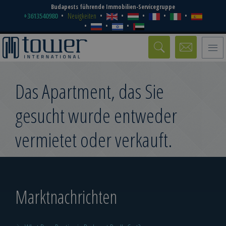
Budapests führende Immobilien-Servicegruppe
+3613540980
Neuigkeiten
Toggle
naviga
Das Apartment, das Sie
gesucht wurde entweder
vermietet oder verkauft.
Marktnachrichten