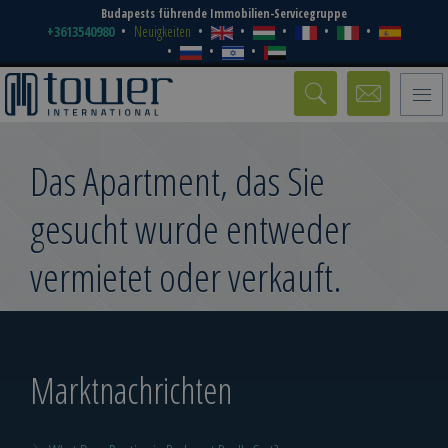
Budapests führende Immobilien-Servicegruppe
+3613540980
Neuigkeiten
Toggle
naviga
Das Apartment, das Sie
gesucht wurde entweder
vermietet oder verkauft.
Marktnachrichten