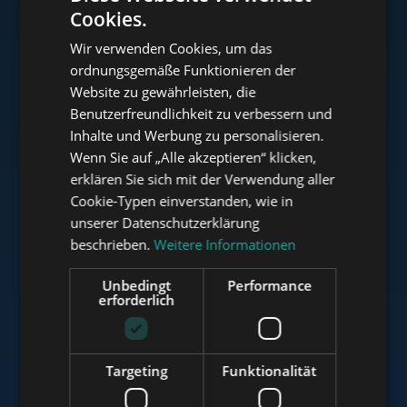
Cookies.
ENGLISH
Wir verwenden Cookies, um das
HUNGARIAN
ordnungsgemäße Funktionieren der
www.tower-investments.com
GERMAN
Website zu gewährleisten, die
Benutzerfreundlichkeit zu verbessern und
FRENCH
Inhalte und Werbung zu personalisieren.
ITALIAN
www.towerassistance.com
Wenn Sie auf „Alle akzeptieren“ klicken,
SPANISH
erklären Sie sich mit der Verwendung aller
Cookie-Typen einverstanden, wie in
RUSSIAN
unserer Datenschutzerklärung
www.towerconsulting.hu
ARABIC
beschrieben.
Weitere Informationen
Unbedingt
Performance
erforderlich
www.mybudapesthome.com
Targeting
Funktionalität
www.budapestluxuryapartments.hu