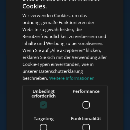
Cookies.
ENGLISH
Wir verwenden Cookies, um das
HUNGARIAN
ordnungsgemäße Funktionieren der
www.tower-investments.com
GERMAN
Website zu gewährleisten, die
Benutzerfreundlichkeit zu verbessern und
FRENCH
Inhalte und Werbung zu personalisieren.
ITALIAN
www.towerassistance.com
Wenn Sie auf „Alle akzeptieren“ klicken,
SPANISH
erklären Sie sich mit der Verwendung aller
Cookie-Typen einverstanden, wie in
RUSSIAN
unserer Datenschutzerklärung
www.towerconsulting.hu
ARABIC
beschrieben.
Weitere Informationen
Unbedingt
Performance
erforderlich
www.mybudapesthome.com
Targeting
Funktionalität
www.budapestluxuryapartments.hu