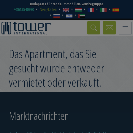
Budapests führende Immobilien-Servicegruppe
+3613540980
Neuigkeiten
Toggle
naviga
Das Apartment, das Sie
gesucht wurde entweder
vermietet oder verkauft.
Marktnachrichten