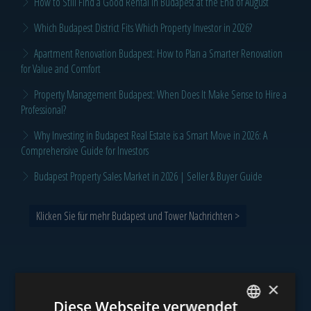
How to Still Find a Good Rental in Budapest at the End of August
Which Budapest District Fits Which Property Investor in 2026?
Apartment Renovation Budapest: How to Plan a Smarter Renovation
for Value and Comfort
Property Management Budapest: When Does It Make Sense to Hire a
Professional?
Why Investing in Budapest Real Estate is a Smart Move in 2026: A
Comprehensive Guide for Investors
Budapest Property Sales Market in 2026 | Seller & Buyer Guide
Klicken Sie für mehr Budapest und Tower Nachrichten >
×
Unser Portfolio
Diese Webseite verwendet