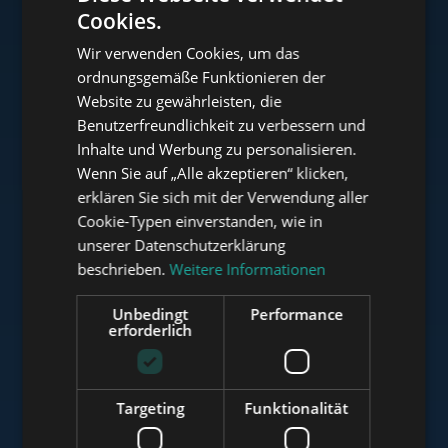
Cookies.
ENGLISH
Wir verwenden Cookies, um das
HUNGARIAN
ordnungsgemäße Funktionieren der
www.tower-investments.com
GERMAN
Website zu gewährleisten, die
Benutzerfreundlichkeit zu verbessern und
FRENCH
Inhalte und Werbung zu personalisieren.
ITALIAN
www.towerassistance.com
Wenn Sie auf „Alle akzeptieren“ klicken,
SPANISH
erklären Sie sich mit der Verwendung aller
Cookie-Typen einverstanden, wie in
RUSSIAN
unserer Datenschutzerklärung
www.towerconsulting.hu
ARABIC
beschrieben.
Weitere Informationen
Unbedingt
Performance
erforderlich
www.mybudapesthome.com
Targeting
Funktionalität
www.budapestluxuryapartments.hu