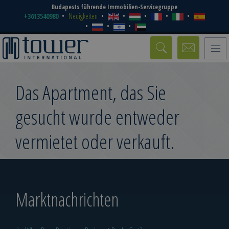
Budapests führende Immobilien-Servicegruppe
+3613540980
Neuigkeiten
Toggle
naviga
Das Apartment, das Sie
gesucht wurde entweder
vermietet oder verkauft.
Marktnachrichten