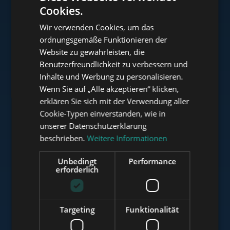
Cookies.
ENGLISH
Wir verwenden Cookies, um das
HUNGARIAN
ordnungsgemäße Funktionieren der
www.tower-investments.com
GERMAN
Website zu gewährleisten, die
Benutzerfreundlichkeit zu verbessern und
FRENCH
Inhalte und Werbung zu personalisieren.
ITALIAN
www.towerassistance.com
Wenn Sie auf „Alle akzeptieren“ klicken,
SPANISH
erklären Sie sich mit der Verwendung aller
Cookie-Typen einverstanden, wie in
RUSSIAN
unserer Datenschutzerklärung
www.towerconsulting.hu
ARABIC
beschrieben.
Weitere Informationen
Unbedingt
Performance
erforderlich
www.mybudapesthome.com
Targeting
Funktionalität
www.budapestluxuryapartments.hu