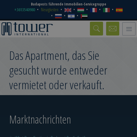
Budapests führende Immobilien-Servicegruppe
+3613540980
Neuigkeiten
Toggle
naviga
Das Apartment, das Sie
gesucht wurde entweder
vermietet oder verkauft.
Marktnachrichten