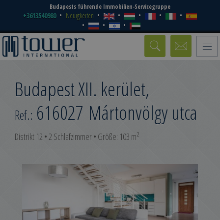
Budapests führende Immobilien-Servicegruppe
+3613540980
Neuigkeiten
Toggle
naviga
Budapest XII. kerület,
616027
Mártonvölgy utca
Ref.:
2
Distrikt 12 • 2 Schlafzimmer • Größe: 103 m