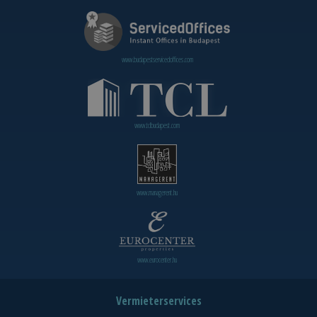
www.budapestservicedoffices.com
www.tclbudapest.com
www.managerent.hu
www.eurocenter.hu
Vermieterservices