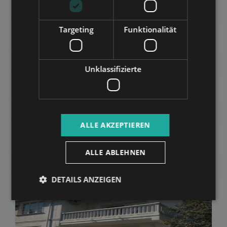
ZUR LISTE HINZUFÜGEN
Targeting
Funktionalität
Unklassifizierte
MAROS STREET
ALLE AKZEPTIEREN
170.000 HUF
Miete:
2
Distrikt 12 • Studio • 26 m
ALLE ABLEHNEN
ZUR LISTE HINZUFÜGEN
DETAILS ANZEIGEN