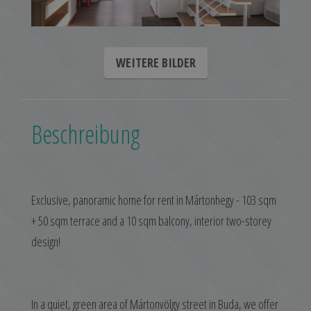
WEITERE BILDER
Beschreibung
Exclusive, panoramic home for rent in Mártonhegy - 103 sqm
+ 50 sqm terrace and a 10 sqm balcony, interior two-storey
design!
In a quiet, green area of Mártonvölgy street in Buda, we offer