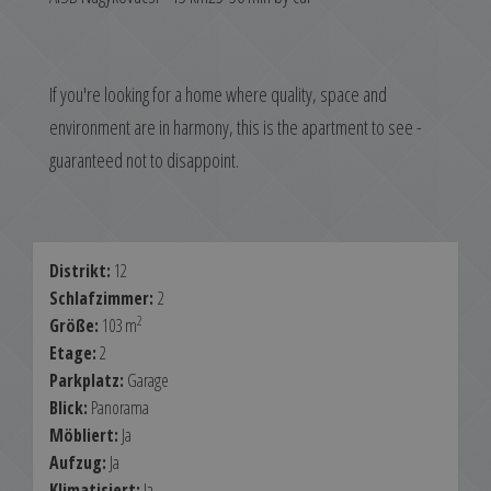
If you're looking for a home where quality, space and
environment are in harmony, this is the apartment to see -
guaranteed not to disappoint.
Distrikt:
12
Schlafzimmer:
2
2
Größe:
103 m
Etage:
2
Parkplatz:
Garage
Blick:
Panorama
Möbliert:
Ja
Aufzug:
Ja
Klimatisiert:
Ja