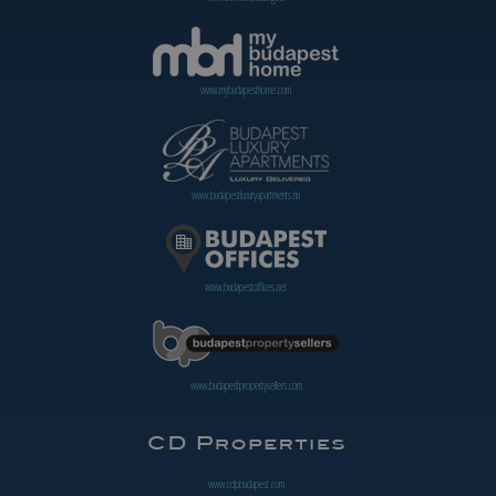
www.mybudapesthome.com
www.budapestluxuryapartments.hu
www.budapestoffices.net
www.budapestpropertysellers.com
www.cdpbudapest.com