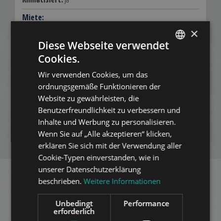
Miete:
797.540 HUF
×
2.180 EUR
Diese Webseite verwendet
Cookies.
Kontakt:
ENGLISH
+3613540980
Wir verwenden Cookies, um das
HUNGARIAN
ordnungsgemäße Funktionieren der
ZUR LISTE HINZUFÜGEN
GERMAN
Website zu gewährleisten, die
Benutzerfreundlichkeit zu verbessern und
FRENCH
PDF HERUNTERLADEN
Inhalte und Werbung zu personalisieren.
ITALIAN
Wenn Sie auf „Alle akzeptieren“ klicken,
NEUE SUCHE
SPANISH
erklären Sie sich mit der Verwendung aller
Cookie-Typen einverstanden, wie in
RUSSIAN
unserer Datenschutzerklärung
ARABIC
beschrieben.
Weitere Informationen
Ähnliche Appartements in
Unbedingt
Performance
Budapest
im selben Distrikt
erforderlich