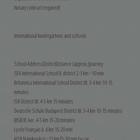
Notary contract required!
International kindergartens and schools
School AddressDistrictDistance (approx.)Journey
SEK International School II. district 2-3 km ~10 min
Britannica International School District XII. 3-4 km 10-15
minutes
ISB District XII. 4-5 km 15 minutes
Deutsche Schule Budapest District XII. 3-4 km 10-15 minutes
BISB III. ker. 4-5 km 15-20 minutes
Lycée Français II. 4 km 15-20 min
AISB Nagykovácsi ~13 km25-30 min by car