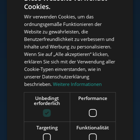
Cookies.
ENGLISH
Wir verwenden Cookies, um das
HUNGARIAN
ordnungsgemäße Funktionieren der
www.tower-investments.com
GERMAN
Website zu gewährleisten, die
Benutzerfreundlichkeit zu verbessern und
FRENCH
Inhalte und Werbung zu personalisieren.
ITALIAN
www.towerassistance.com
Wenn Sie auf „Alle akzeptieren“ klicken,
SPANISH
erklären Sie sich mit der Verwendung aller
Cookie-Typen einverstanden, wie in
RUSSIAN
unserer Datenschutzerklärung
www.towerconsulting.hu
ARABIC
beschrieben.
Weitere Informationen
Unbedingt
Performance
erforderlich
www.mybudapesthome.com
Targeting
Funktionalität
www.budapestluxuryapartments.hu