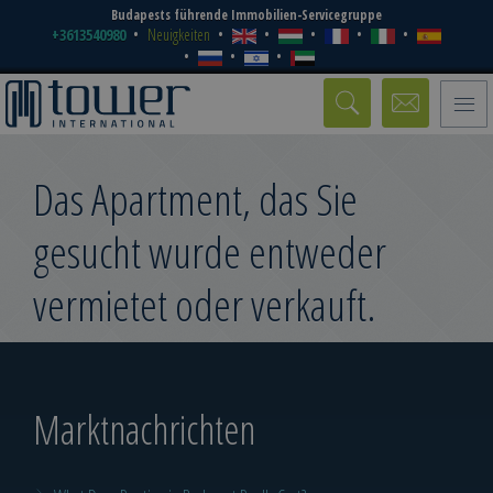
Budapests führende Immobilien-Servicegruppe
+3613540980
Neuigkeiten
Toggle
naviga
Das Apartment, das Sie
gesucht wurde entweder
vermietet oder verkauft.
Marktnachrichten