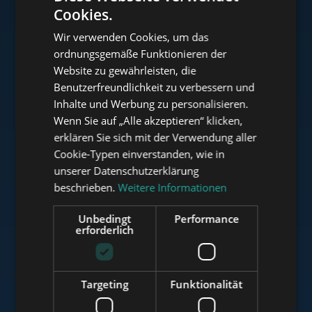
Cookies.
ENGLISH
Wir verwenden Cookies, um das
HUNGARIAN
ordnungsgemäße Funktionieren der
www.tower-investments.com
GERMAN
Website zu gewährleisten, die
Benutzerfreundlichkeit zu verbessern und
FRENCH
Inhalte und Werbung zu personalisieren.
ITALIAN
www.towerassistance.com
Wenn Sie auf „Alle akzeptieren“ klicken,
SPANISH
erklären Sie sich mit der Verwendung aller
Cookie-Typen einverstanden, wie in
RUSSIAN
unserer Datenschutzerklärung
www.towerconsulting.hu
ARABIC
beschrieben.
Weitere Informationen
Unbedingt
Performance
erforderlich
www.mybudapesthome.com
Targeting
Funktionalität
www.budapestluxuryapartments.hu