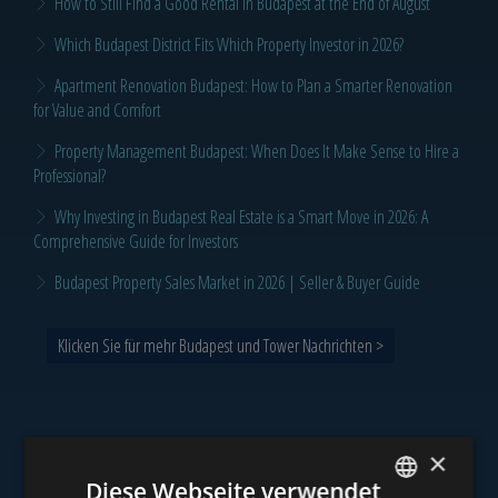
How to Still Find a Good Rental in Budapest at the End of August
Which Budapest District Fits Which Property Investor in 2026?
Apartment Renovation Budapest: How to Plan a Smarter Renovation
for Value and Comfort
Property Management Budapest: When Does It Make Sense to Hire a
Professional?
Why Investing in Budapest Real Estate is a Smart Move in 2026: A
Comprehensive Guide for Investors
Budapest Property Sales Market in 2026 | Seller & Buyer Guide
Klicken Sie für mehr Budapest und Tower Nachrichten >
×
Unser Portfolio
Diese Webseite verwendet