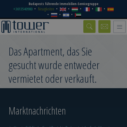
Budapests führende Immobilien-Servicegruppe
+3613540980
Neuigkeiten
Toggle
naviga
Das Apartment, das Sie
gesucht wurde entweder
vermietet oder verkauft.
Marktnachrichten