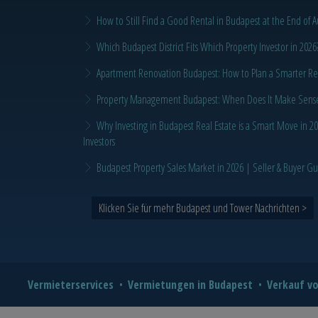
How to Still Find a Good Rental in Budapest at the End of A
Which Budapest District Fits Which Property Investor in 2026
Apartment Renovation Budapest: How to Plan a Smarter Re
Property Management Budapest: When Does It Make Sense t
Why Investing in Budapest Real Estate is a Smart Move in 
Investors
Budapest Property Sales Market in 2026 | Seller & Buyer G
Klicken Sie für mehr Budapest und Tower Nachrichten >
Vermieterservices
Vermietungen in Budapest
Verkauf vo