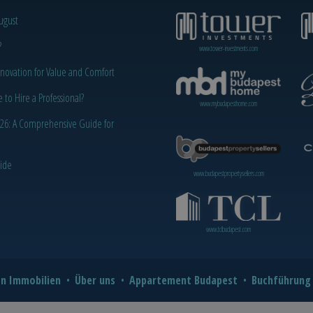
ugust
?
www.tower-investments.com
novation for Value and Comfort
o Hire a Professional?
www.mybudapesthome.com
2026: A Comprehensive Guide for
uide
www.budapestpropertysellers.com
www.tclbudapest.com
n Immobilien
Über uns
Appartement Budapest
Buchführung