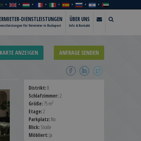
en
ERMIETER-DIENSTLEISTUNGEN
ÜBER UNS
ienstleistungen für Vermieter in Budapest
Info & Kontakt
KARTE ANZEIGEN
ANFRAGE SENDEN
Distrikt:
8
Schlafzimmer:
2
2
Größe:
75 m
Etage:
2
Parkplatz:
No
Blick:
Straße
Möbliert:
Ja