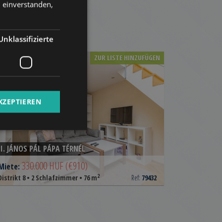
n einverstanden,
GERMAN
FRENCH
Unklassifizierte
ITALIAN
ZUR LISTE HINZUFÜGEN
SPANISH
RUSSIAN
ARABIC
KZEPTIEREN
II. JÁNOS PÁL PÁPA TÉRNÉL
330.000 HUF
(€910)
Miete:
2
Distrikt 8 • 2 Schlafzimmer • 76 m
Ref:
79432