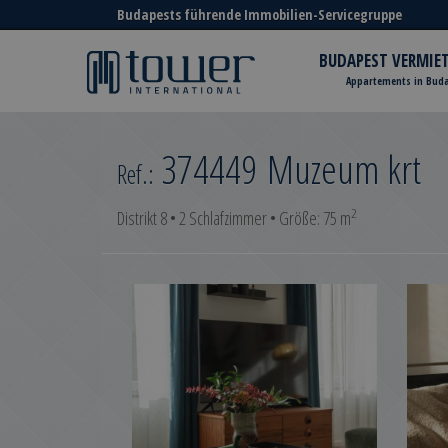
Budapests führende Immobilien-Servicegruppe
BUDAPEST VERMIE
Appartements in Bud
374449
Muzeum krt
Ref.:
2
Distrikt 8 • 2 Schlafzimmer • Größe: 75 m