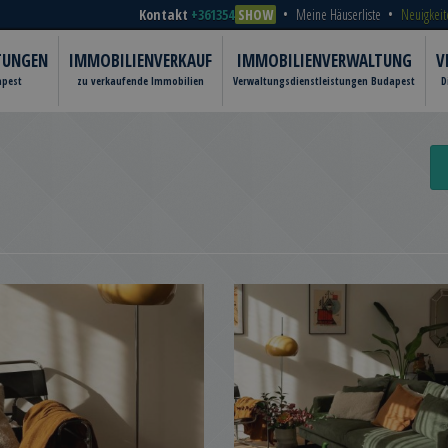
Kontakt
+361354
SHOW
Meine Häuserliste
Neuigkeit
TUNGEN
IMMOBILIENVERKAUF
IMMOBILIENVERWALTUNG
V
apest
zu verkaufende Immobilien
Verwaltungsdienstleistungen Budapest
D