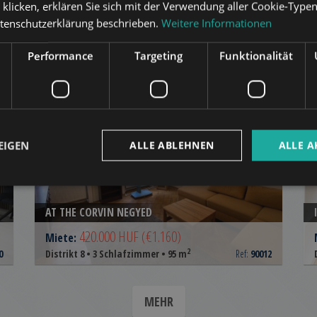
“ klicken, erklären Sie sich mit der Verwendung aller Cookie-Type
atenschutzerklärung beschrieben.
Weitere Informationen
udapest
im selben Distrikt
Performance
Targeting
Funktionalität
EN
ZUR LISTE HINZUFÜGEN
EIGEN
ALLE ABLEHNEN
ALLE A
AT THE CORVIN NEGYED
420.000 HUF
(€1.160)
Miete:
2
0
Distrikt 8 • 3 Schlafzimmer • 95 m
Ref:
90012
MEHR