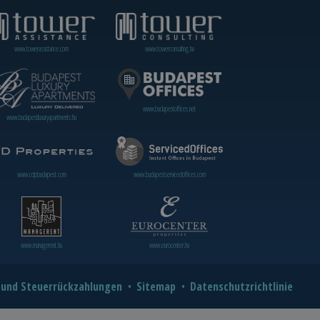
www.towerassistance.com
www.towerconsulting.hu
www.budapestoffices.net
www.budapestluxuryapartments.hu
www.cdpbudapest.com
www.budapestservicedoffices.com
www.managerent.hu
www.eurocenter.hu
 und Steuerrückzahlungen
Sitemap
Datenschutzrichtlinie