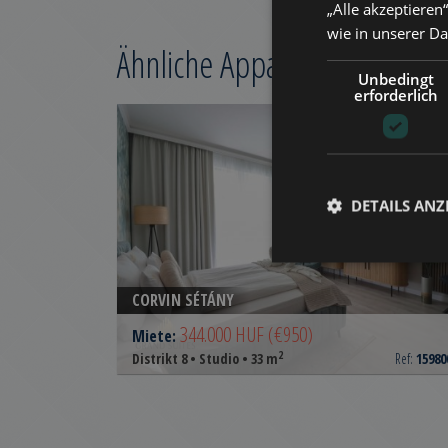
„Alle akzeptieren
wie in unserer D
Ähnliche Appartements in B
Unbedingt
erforderlich
ZUR LISTE HINZUFÜG
DETAILS ANZ
CORVIN SÉTÁNY
344.000 HUF
(€950)
Miete:
2
Distrikt 8 • Studio • 33 m
Ref:
15980