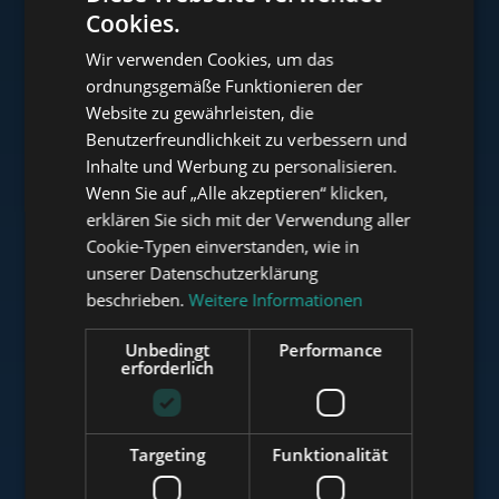
Cookies.
ENGLISH
Wir verwenden Cookies, um das
HUNGARIAN
ordnungsgemäße Funktionieren der
www.tower-investments.com
GERMAN
Website zu gewährleisten, die
Benutzerfreundlichkeit zu verbessern und
FRENCH
Inhalte und Werbung zu personalisieren.
ITALIAN
www.towerassistance.com
Wenn Sie auf „Alle akzeptieren“ klicken,
SPANISH
erklären Sie sich mit der Verwendung aller
Cookie-Typen einverstanden, wie in
RUSSIAN
unserer Datenschutzerklärung
www.towerconsulting.hu
ARABIC
beschrieben.
Weitere Informationen
Unbedingt
Performance
erforderlich
www.mybudapesthome.com
Targeting
Funktionalität
www.budapestluxuryapartments.hu