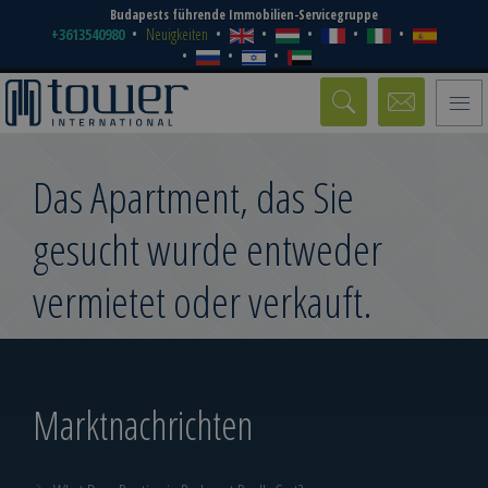
Budapests führende Immobilien-Servicegruppe
+3613540980
Neuigkeiten
Toggle
naviga
Das Apartment, das Sie
gesucht wurde entweder
vermietet oder verkauft.
Marktnachrichten