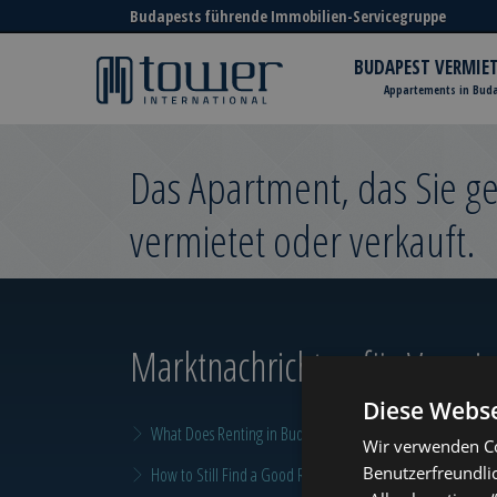
Budapests führende Immobilien-Servicegruppe
BUDAPEST VERMIE
Appartements in Bud
Das Apartment, das Sie 
vermietet oder verkauft.
Marktnachrichten
für Vermiet
Diese Webse
What Does Renting in Budapest Really Cost?
Wir verwenden Co
Benutzerfreundli
How to Still Find a Good Rental in Budapest at the End of A