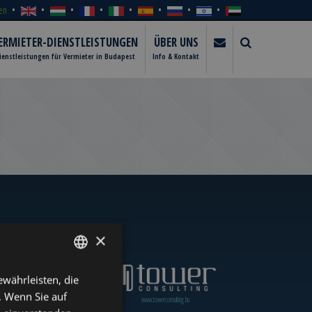
en
ERMIETER-DIENSTLEISTUNGEN
ÜBER UNS
ienstleistungen für Vermieter in Budapest
Info & Kontakt
×
währleisten, die
ENGLISH
. Wenn Sie auf
www.towerassistance.com
www.towerconsulting.hu
HUNGARIAN