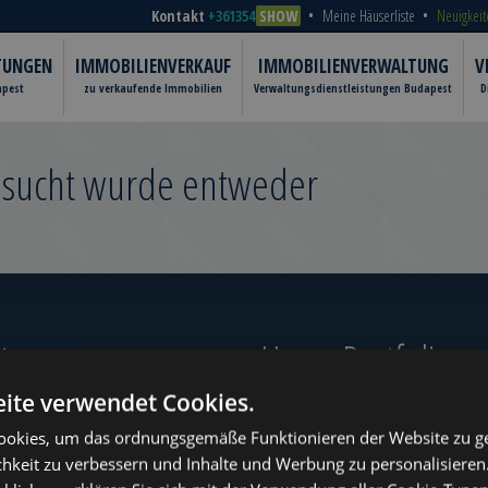
Kontakt
+361354
SHOW
Meine Häuserliste
Neuigkeit
TUNGEN
IMMOBILIENVERKAUF
IMMOBILIENVERWALTUNG
V
apest
zu verkaufende Immobilien
Verwaltungsdienstleistungen Budapest
D
gesucht wurde entweder
er‎
Unser Portfolio
ite verwendet Cookies.
okies, um das ordnungsgemäße Funktionieren der Website zu ge
chkeit zu verbessern und Inhalte und Werbung zu personalisieren
ugust
www.tower-investments.com