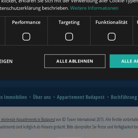
“ klicken, erklären Sie sich mit der Verwendung aller Cookie-Type
?
atenschutzerklärung beschrieben.
Weitere Informationen
novation for Value and Comfort
www.mybudapesthome.com
Performance
Targeting
Funktionalität
o Hire a Professional?
2026: A Comprehensive Guide for
www.budapestpropertysellers.com
EIGEN
ALLE ABLEHNEN
ALLE A
www.tclbudapest.com
n Immobilien
Über uns
Appartement Budapest
Buchführung
 mietende Appartements in Budapest
von © Tower International 2015. Alle Rechte vorbehalt
partements sind lediglich als Hinweis gedacht. Bitte überprüfen Sie Preise und Verfügbarkeit b