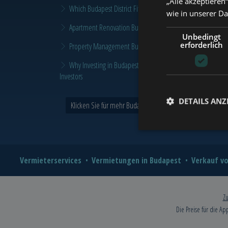
„Alle akzeptieren
Which Budapest District Fits Which Property Investor in 2026
wie in unserer D
Apartment Renovation Budapest: How to Plan a Smarter Re
Unbedingt
erforderlich
Property Management Budapest: When Does It Make Sense t
Why Investing in Budapest Real Estate is a Smart Move in 
Investors
DETAILS ANZ
Klicken Sie für mehr Budapest und Tower Nachrichten >
Vermieterservices
Vermietungen in Budapest
Verkauf vo
Zu
Die Preise für die Ap