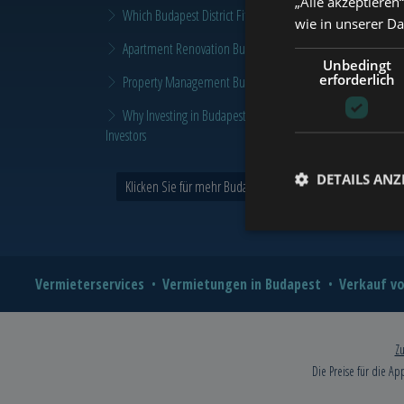
„Alle akzeptieren
Which Budapest District Fits Which Property Investor in 2026
wie in unserer D
Apartment Renovation Budapest: How to Plan a Smarter Re
Unbedingt
erforderlich
Property Management Budapest: When Does It Make Sense t
Why Investing in Budapest Real Estate is a Smart Move in 
Investors
DETAILS ANZ
Klicken Sie für mehr Budapest und Tower Nachrichten >
Vermieterservices
Vermietungen in Budapest
Verkauf vo
Zu
Die Preise für die Ap