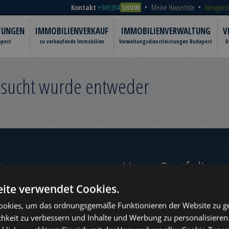
Kontakt
+361354
SHOW
Meine Häuserliste
Neuigkeit
TUNGEN
IMMOBILIENVERKAUF
IMMOBILIENVERWALTUNG
V
apest
zu verkaufende Immobilien
Verwaltungsdienstleistungen Budapest
D
gesucht wurde entweder
er‎
Unser Portfolio
ite verwendet Cookies.
okies, um das ordnungsgemäße Funktionieren der Website zu ge
chkeit zu verbessern und Inhalte und Werbung zu personalisieren
ugust
www.tower-investments.com