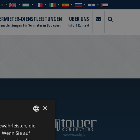
en
ERMIETER-DIENSTLEISTUNGEN
ÜBER UNS
ienstleistungen für Vermieter in Budapest
Info & Kontakt
×
währleisten, die
ENGLISH
. Wenn Sie auf
www.towerassistance.com
www.towerconsulting.hu
HUNGARIAN