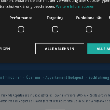
“ klicken, erklären Sie sich mit der Verwendung aller Cookie-Type
?
atenschutzerklärung beschrieben.
Weitere Informationen
novation for Value and Comfort
www.mybudapesthome.com
Performance
Targeting
Funktionalität
o Hire a Professional?
2026: A Comprehensive Guide for
www.budapestpropertysellers.com
EIGEN
ALLE ABLEHNEN
ALLE A
www.tclbudapest.com
n Immobilien
Über uns
Appartement Budapest
Buchführung
 mietende Appartements in Budapest
von © Tower International 2015. Alle Rechte vorbehalt
partements sind lediglich als Hinweis gedacht. Bitte überprüfen Sie Preise und Verfügbarkeit b