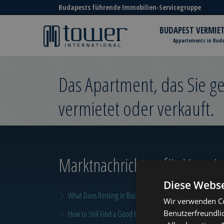
Budapests führende Immobilien-Servicegruppe
BUDAPEST VERMIE
Appartements in Bud
Das Apartment, das Sie 
vermietet oder verkauft.
Marktnachrichten
für Vermiet
Diese Webse
What Does Renting in Budapest Really Cost?
Wir verwenden Co
Benutzerfreundli
How to Still Find a Good Rental in Budapest at the End of A