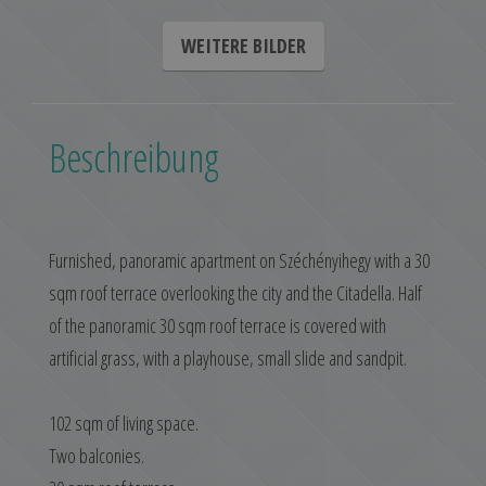
WEITERE BILDER
Beschreibung
Furnished, panoramic apartment on Széchényihegy with a 30
sqm roof terrace overlooking the city and the Citadella. Half
of the panoramic 30 sqm roof terrace is covered with
artificial grass, with a playhouse, small slide and sandpit.
102 sqm of living space.
Two balconies.