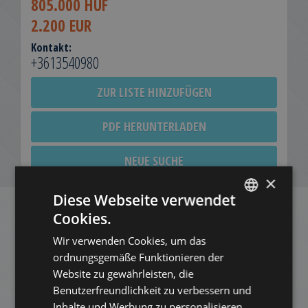
805.000 HUF
2.200 EUR
Kontakt:
+3613540980
ZUR LISTE HINZUFÜGEN
PDF HERUNTERLADEN
NEUE SUCHE
×
Diese Webseite verwendet
Cookies.
ENGLISH
Ähnliche Appartements in
Wir verwenden Cookies, um das
HUNGARIAN
ordnungsgemäße Funktionieren der
Budapest
im selben Distrikt
GERMAN
Website zu gewährleisten, die
Benutzerfreundlichkeit zu verbessern und
FRENCH
ZUR LISTE HINZUFÜGEN
Inhalte und Werbung zu personalisieren.