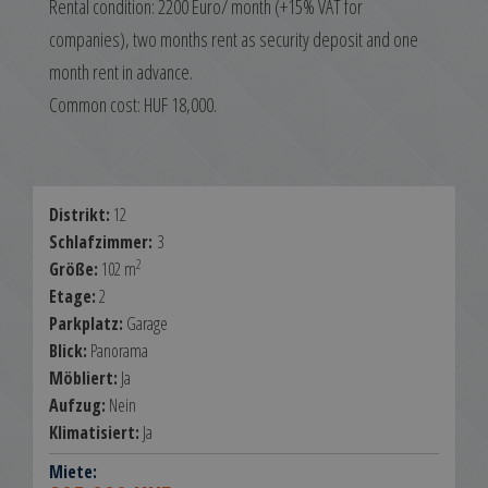
Rental condition: 2200 Euro/ month (+15% VAT for
companies), two months rent as security deposit and one
month rent in advance.
Common cost: HUF 18,000.
Distrikt:
12
Schlafzimmer:
3
2
Größe:
102 m
Etage:
2
Parkplatz:
Garage
Blick:
Panorama
Möbliert:
Ja
Aufzug:
Nein
Klimatisiert:
Ja
Miete: