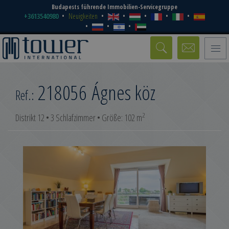
Budapests führende Immobilien-Servicegruppe
+3613540980
Neuigkeiten
Toggle
naviga
218056
Ágnes köz
Ref.:
2
Distrikt 12 • 3 Schlafzimmer • Größe: 102 m