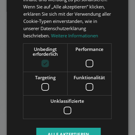
ITALIAN
Wenn Sie auf „Alle akzeptieren“ klicken,
SPANISH
erklären Sie sich mit der Verwendung aller
Cookie-Typen einverstanden, wie in
RUSSIAN
unserer Datenschutzerklärung
ARABIC
beschrieben.
Weitere Informationen
Unbedingt
Performance
NORMAFA ÚT
erforderlich
769.000 HUF
Miete:
2
Distrikt 12 • 3 Schlafzimmer • 200 m
Targeting
Funktionalität
ZUR LISTE HINZUFÜGEN
Unklassifizierte
ALLE AKZEPTIEREN