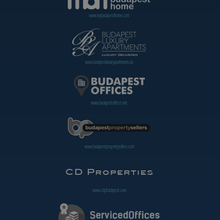
www.mybudapesthome.com
www.budapestluxuryapartments.hu
www.budapestoffices.net
www.budapestpropertysellers.com
www.cdpbudapest.com