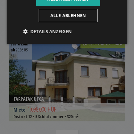
BUDAPEST XII. KERÜLET, MELINDA ÚT
ALLE ABLEHNEN
300.000 HUF
Miete:
2
Distrikt 12 • Studio • 30 m
DETAILS ANZEIGEN
Verfügbar
ZUR LISTE HINZUFÜGEN
ab
2026-08-
31
TARPATAK UTCA
1.098.000 HUF
Miete:
2
Distrikt 12 • 5 Schlafzimmer • 320 m