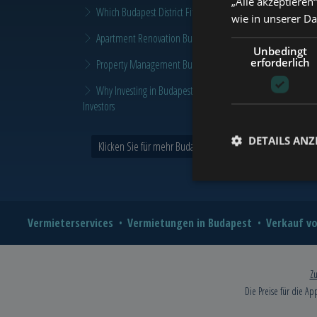
„Alle akzeptieren
Which Budapest District Fits Which Property Investor in 2026
wie in unserer D
Apartment Renovation Budapest: How to Plan a Smarter Re
Unbedingt
erforderlich
Property Management Budapest: When Does It Make Sense t
Why Investing in Budapest Real Estate is a Smart Move in 
Investors
DETAILS ANZ
Klicken Sie für mehr Budapest und Tower Nachrichten >
Vermieterservices
Vermietungen in Budapest
Verkauf vo
Zu
Die Preise für die Ap