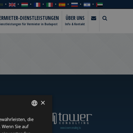
en
ERMIETER-DIENSTLEISTUNGEN
ÜBER UNS
ienstleistungen für Vermieter in Budapest
Info & Kontakt
×
währleisten, die
ENGLISH
. Wenn Sie auf
www.towerassistance.com
www.towerconsulting.hu
HUNGARIAN