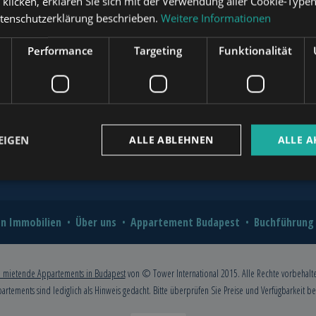
“ klicken, erklären Sie sich mit der Verwendung aller Cookie-Type
?
atenschutzerklärung beschrieben.
Weitere Informationen
novation for Value and Comfort
www.mybudapesthome.com
Performance
Targeting
Funktionalität
o Hire a Professional?
2026: A Comprehensive Guide for
www.budapestpropertysellers.com
EIGEN
ALLE ABLEHNEN
ALLE A
www.tclbudapest.com
n Immobilien
Über uns
Appartement Budapest
Buchführung
 mietende Appartements in Budapest
von © Tower International 2015. Alle Rechte vorbehalt
partements sind lediglich als Hinweis gedacht. Bitte überprüfen Sie Preise und Verfügbarkeit b