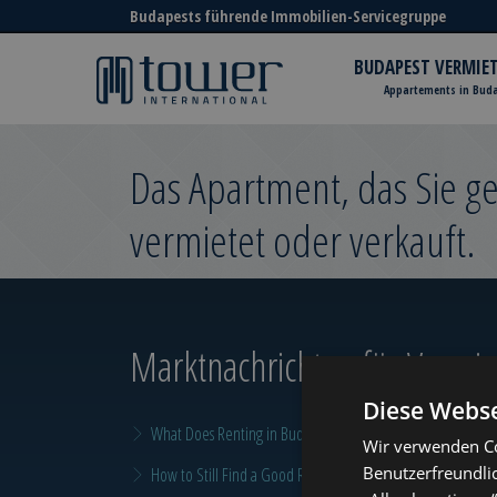
Budapests führende Immobilien-Servicegruppe
BUDAPEST VERMIE
Appartements in Bud
Das Apartment, das Sie 
vermietet oder verkauft.
Marktnachrichten
für Vermiet
Diese Webse
What Does Renting in Budapest Really Cost?
Wir verwenden Co
Benutzerfreundli
How to Still Find a Good Rental in Budapest at the End of A