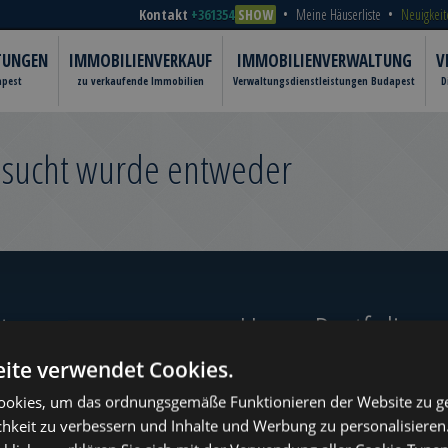
Kontakt
+361354
SHOW
Meine Häuserliste
Neuigkeit
TUNGEN
IMMOBILIENVERKAUF
IMMOBILIENVERWALTUNG
V
apest
zu verkaufende Immobilien
Verwaltungsdienstleistungen Budapest
D
gesucht wurde entweder
er‎
Unser Portfolio
ite verwendet Cookies.
okies, um das ordnungsgemäße Funktionieren der Website zu ge
chkeit zu verbessern und Inhalte und Werbung zu personalisieren
ugust
www.tower-investments.com