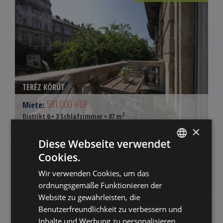
TERÉZ KÖRÚT
581.000 HUF
Miete:
2
Distrikt 6 • 3 Schlafzimmer • 87 m
×
Diese Webseite verwendet
Verfügbar
ZUR LISTE HINZUFÜGEN
ab
2026-09-
Cookies.
ENGLISH
07
Wir verwenden Cookies, um das
HUNGARIAN
ordnungsgemäße Funktionieren der
GERMAN
Website zu gewährleisten, die
Benutzerfreundlichkeit zu verbessern und
FRENCH
Inhalte und Werbung zu personalisieren.