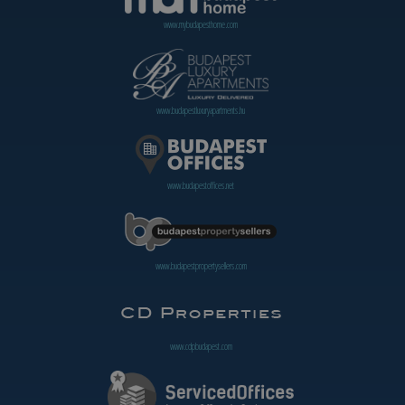
www.mybudapesthome.com
www.budapestluxuryapartments.hu
www.budapestoffices.net
www.budapestpropertysellers.com
www.cdpbudapest.com