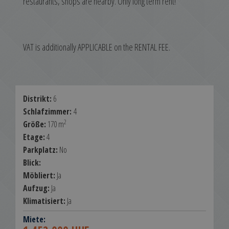
restaurants, shops are nearby. Only long term rent!
VAT is additionally APPLICABLE on the RENTAL FEE.
Distrikt:
6
Schlafzimmer:
4
2
Größe:
170 m
Etage:
4
Parkplatz:
No
Blick:
Möbliert:
Ja
Aufzug:
Ja
Klimatisiert:
Ja
Miete: