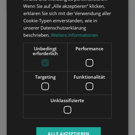
ITALIAN
Wenn Sie auf „Alle akzeptieren“ klicken,
HAJÓS UTCA
SPANISH
erklären Sie sich mit der Verwendung aller
270.000 HUF
Miete:
Cookie-Typen einverstanden, wie in
RUSSIAN
2
Distrikt 6 • 1 Schlafzimmer • 37 m
unserer Datenschutzerklärung
ARABIC
beschrieben.
Weitere Informationen
ZUR LISTE HINZUFÜGEN
Unbedingt
Performance
erforderlich
Targeting
Funktionalität
PODMANICZKY STREET
Unklassifizierte
653.000 HUF
Miete:
2
Distrikt 6 • 3 Schlafzimmer • 104 m
ALLE AKZEPTIEREN