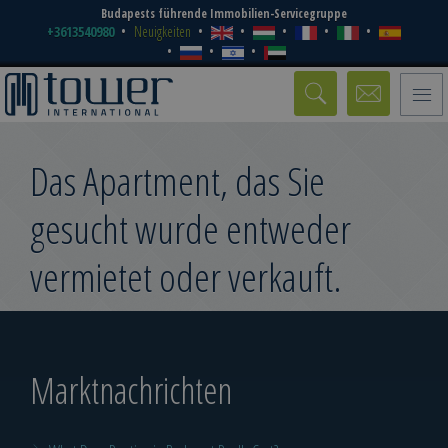
Budapests führende Immobilien-Servicegruppe
+3613540980
Neuigkeiten
Toggle
naviga
Das Apartment, das Sie
gesucht wurde entweder
vermietet oder verkauft.
Marktnachrichten