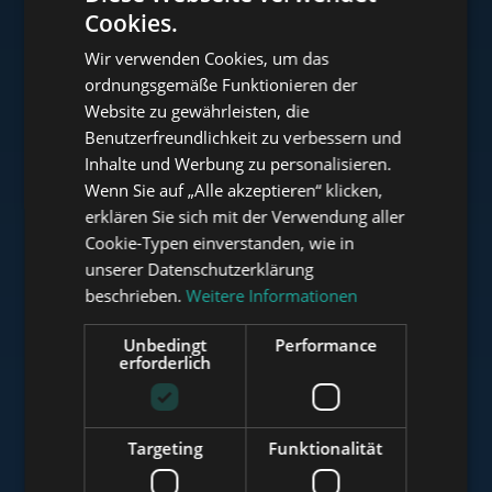
Cookies.
ENGLISH
Wir verwenden Cookies, um das
HUNGARIAN
ordnungsgemäße Funktionieren der
www.tower-investments.com
GERMAN
Website zu gewährleisten, die
Benutzerfreundlichkeit zu verbessern und
FRENCH
Inhalte und Werbung zu personalisieren.
ITALIAN
www.towerassistance.com
Wenn Sie auf „Alle akzeptieren“ klicken,
SPANISH
erklären Sie sich mit der Verwendung aller
Cookie-Typen einverstanden, wie in
RUSSIAN
unserer Datenschutzerklärung
www.towerconsulting.hu
ARABIC
beschrieben.
Weitere Informationen
Unbedingt
Performance
erforderlich
www.mybudapesthome.com
Targeting
Funktionalität
www.budapestluxuryapartments.hu