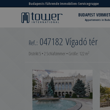
Budapests führende Immobilien-Servicegruppe
BUDAPEST VERMIE
Appartements in Bud
047182
Vígadó tér
Ref.:
2
Distrikt 5 • 2 Schlafzimmer • Größe: 122 m