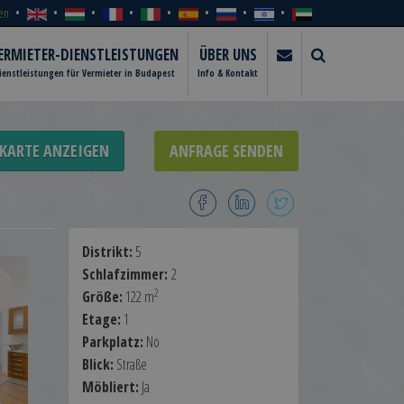
en
ERMIETER-DIENSTLEISTUNGEN
ÜBER UNS
ienstleistungen für Vermieter in Budapest
Info & Kontakt
KARTE ANZEIGEN
ANFRAGE SENDEN
Distrikt:
5
Schlafzimmer:
2
2
Größe:
122 m
Etage:
1
Parkplatz:
No
Blick:
Straße
Möbliert:
Ja