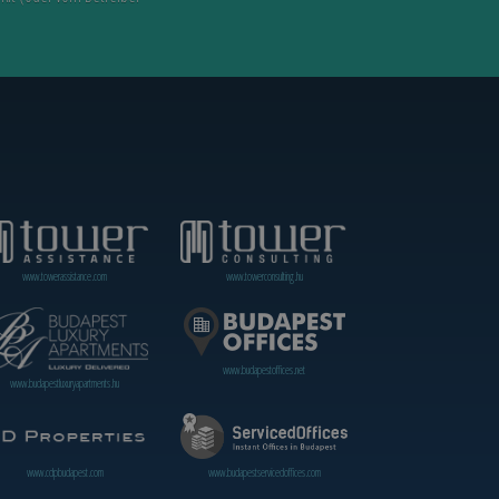
www.towerassistance.com
www.towerconsulting.hu
www.budapestoffices.net
www.budapestluxuryapartments.hu
www.cdpbudapest.com
www.budapestservicedoffices.com