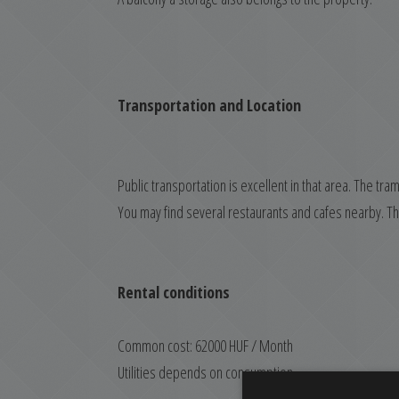
Transportation and Location
Public transportation is excellent in that area. The tra
You may find several restaurants and cafes nearby. The V
Rental conditions
Common cost: 62000 HUF / Month
Utilities depends on consumption.