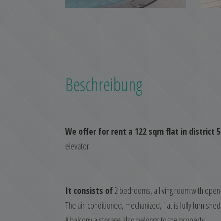
Beschreibung
We offer for rent a 122 sqm flat in district 
elevator.
It consists of
2 bedrooms, a living room with open
The air-conditioned, mechanized, flat is fully furnishe
A balcony a storage also belongs to the property.