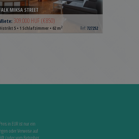
FALK MIKSA STREET
309.000 HUF
(€850)
Miete:
2
Distrikt 5 • 1 Schlafzimmer • 62 m
Ref:
727252
Preis in EUR ist nur ein
ungen oder Verweise auf
 Kft (oder vom Betreiber