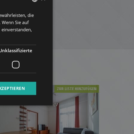
währleisten, die
ENGLISH
. Wenn Sie auf
HUNGARIAN
n einverstanden,
GERMAN
FRENCH
Unklassifizierte
ITALIAN
SPANISH
RUSSIAN
ARABIC
KZEPTIEREN
ZUR LISTE HINZUFÜGEN