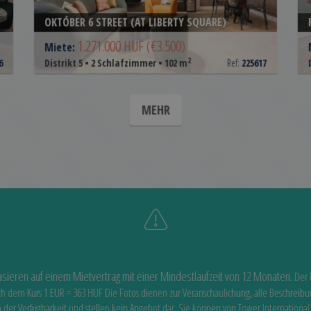
OKTÓBER 6 STREET (AT LIBERTY SQUARE)
1.271.000 HUF
(€3.500)
Miete:
2
6
Distrikt 5 • 2 Schlafzimmer • 102 m
Ref:
225617
MEHR
asieren auf einem Mietvertrag mit einer Mindestlaufzeit von 12 Monaten.
Der 
ch dem Kurs 1 EUR = 363 HUF
Die Fotos dienen zur Veranschaulichung, alle Beschreib
n der Verfügbarkeit
und stellen kein Angebot dar. Sie können von Tower International