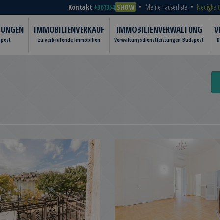
Kontakt
+361354
SHOW
Meine Häuserliste
Neuigkeit
TUNGEN
IMMOBILIENVERKAUF
IMMOBILIENVERWALTUNG
V
apest
zu verkaufende Immobilien
Verwaltungsdienstleistungen Budapest
D