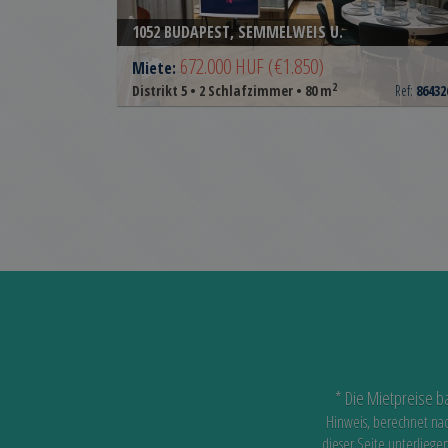
1052 BUDAPEST, SEMMELWEIS U.
672.000 HUF
(€1.850)
Miete:
2
Distrikt 5 • 2 Schlafzimmer • 80 m
Ref:
86432
* Die Mietpreise b
Hinweis, berechnet na
dieser Seite unterliege