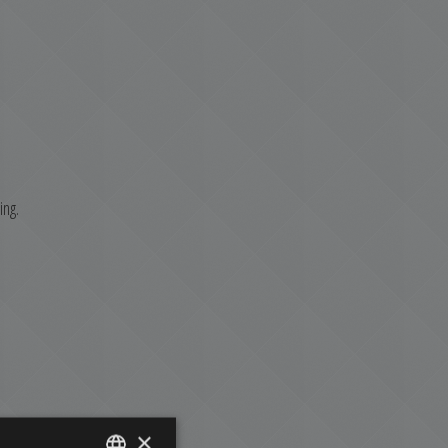
ing.
×