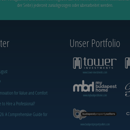
der Seite) jederzeit zurückgezogen oder überarbeitet werden.
er‎
Unser Portfolio
ugust
www.tower-investments.com
?
novation for Value and Comfort
www.mybudapesthome.com
o Hire a Professional?
2026: A Comprehensive Guide for
www.budapestpropertysellers.com