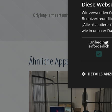
Diese Webse
Wir verwenden Co
Only long-term rent (minimum 1-year contract)!
Benutzerfreundli
„Alle akzeptieren
wie in unserer D
Unbedingt
erforderlich
Ähnliche Appartements in B
DETAILS ANZ
ZUR LISTE HINZUFÜG