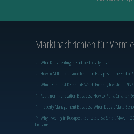
Marktnachrichten
für Vermiet
What Does Renting in Budapest Really Cost?
How to Still Find a Good Rental in Budapest at the End of A
Which Budapest District Fits Which Property Investor in 2026
Apartment Renovation Budapest: How to Plan a Smarter Re
Property Management Budapest: When Does It Make Sense t
Why Investing in Budapest Real Estate is a Smart Move in 
Investors