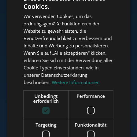
Cookies.
ENGLISH
Wir verwenden Cookies, um das
HUNGARIAN
ordnungsgemäße Funktionieren der
www.tower-investments.com
GERMAN
Website zu gewährleisten, die
Benutzerfreundlichkeit zu verbessern und
FRENCH
Inhalte und Werbung zu personalisieren.
ITALIAN
www.towerassistance.com
Wenn Sie auf „Alle akzeptieren“ klicken,
SPANISH
erklären Sie sich mit der Verwendung aller
Cookie-Typen einverstanden, wie in
RUSSIAN
unserer Datenschutzerklärung
www.towerconsulting.hu
ARABIC
beschrieben.
Weitere Informationen
Unbedingt
Performance
erforderlich
www.mybudapesthome.com
Targeting
Funktionalität
www.budapestluxuryapartments.hu