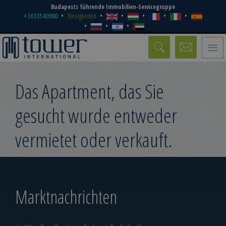
Budapests führende Immobilien-Servicegruppe
+3613540980
Neuigkeiten
Toggle
naviga
Das Apartment, das Sie
gesucht wurde entweder
vermietet oder verkauft.
Marktnachrichten