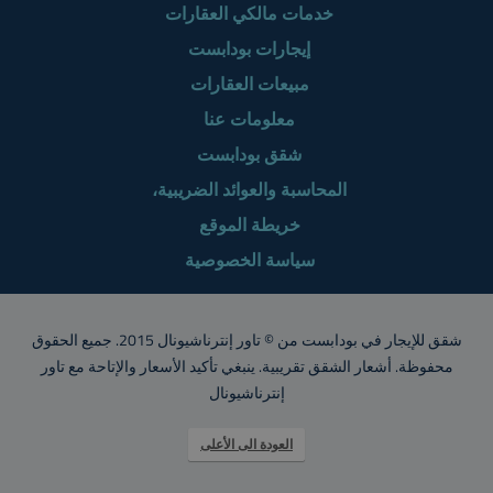
خدمات مالكي العقارات
إيجارات بودابست
مبيعات العقارات
معلومات عنا
شقق بودابست
المحاسبة والعوائد الضريبية،
خريطة الموقع
سياسة الخصوصية
شقق للإيجار في بودابست من © تاور إنترناشيونال 2015. جميع الحقوق
محفوظة. أشعار الشقق تقريبية. ينبغي تأكيد الأسعار والإتاحة مع تاور
إنترناشيونال
العودة الى الأعلى