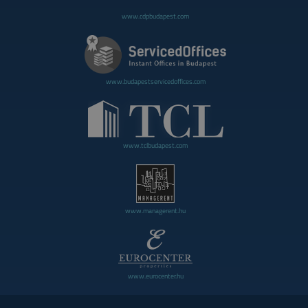
www.cdpbudapest.com
www.budapestservicedoffices.com
www.tclbudapest.com
www.managerent.hu
www.eurocenter.hu