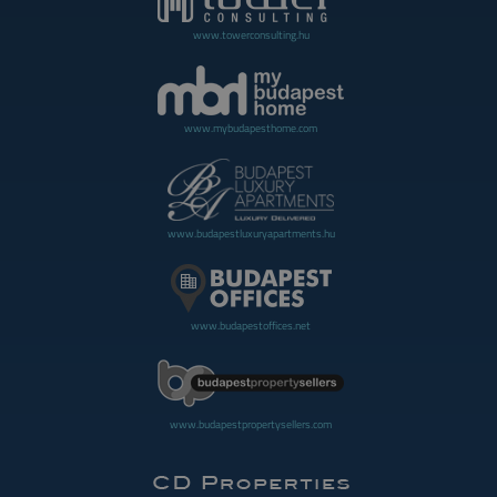
www.towerconsulting.hu
www.mybudapesthome.com
www.budapestluxuryapartments.hu
www.budapestoffices.net
www.budapestpropertysellers.com