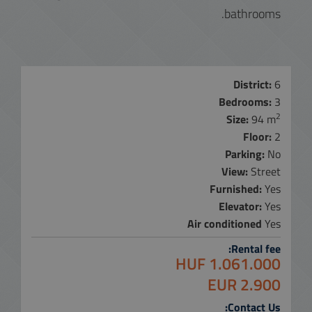
bathrooms.
District:
6
Bedrooms:
3
2
Size:
94 m
Floor:
2
Parking:
No
View:
Street
Furnished:
Yes
Elevator:
Yes
Air conditioned
Yes
Rental fee:
1.061.000 HUF
2.900 EUR
Contact Us: