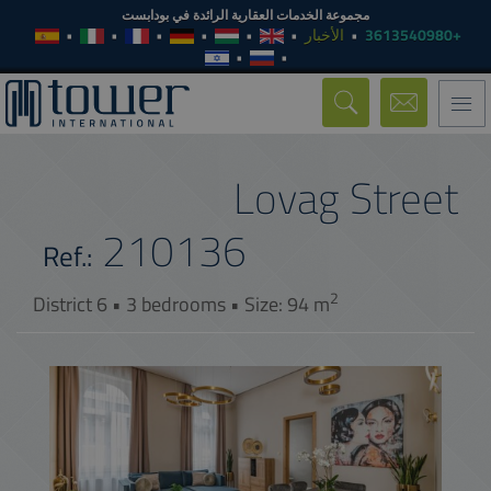
مجموعة الخدمات العقارية الرائدة في بودابست
الأخبار
+3613540980
Toggle
navigation
Lovag Street
210136
Ref.:
2
District 6 • 3 bedrooms • Size: 94 m