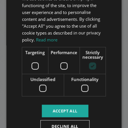
functioning of the site, to improve the
805.000 HUF
HUNGARIAN
قيمة الإيجار
user experience and to personalise
2
المنطقة 6 • 3 غرف النوم • 200 m
GERMAN
content and advertisements. By clicking
"Accept All" you agree to the use of all
FRENCH
إضافة إلى القائمة
cookie types as described in our privacy
ITALIAN
policy.
Read more
SPANISH
Targeting
Performance
Strictly
RUSSIAN
necessary
ARABIC
Unclassified
Functionality
Ó STREET
458.000 HUF
قيمة الإيجار
2
المنطقة 6 • 2 غرف النوم • 54 m
ACCEPT ALL
MORE
DECLINE ALL