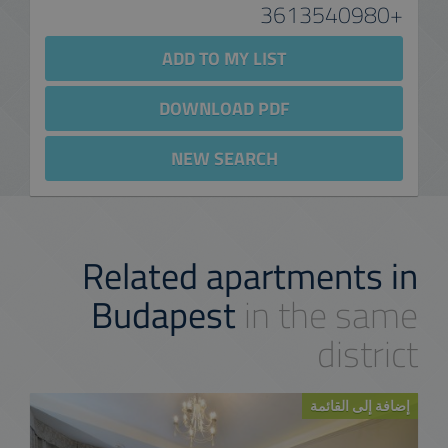
+3613540980
ADD TO MY LIST
DOWNLOAD PDF
NEW SEARCH
Related apartments in
Budapest
in the same
district
إضافة إلى القائمة