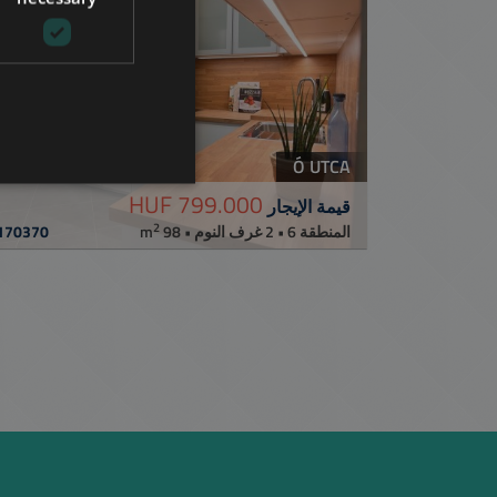
ITALIAN
SPANISH
RUSSIAN
ARABIC
Ó UTCA
799.000 HUF
قيمة الإيجار
2
170370
المنطقة 6 • 2 غرف النوم • 98 m