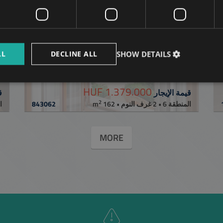
LL
DECLINE ALL
SHOW DETAILS
T
KÖRÖND PALACE - MAISONETTE
1.379.000 HUF
قيمة الإيجار
ق
2
ا m
843062
المنطقة 6 • 2 غرف النوم • 162 m
MORE