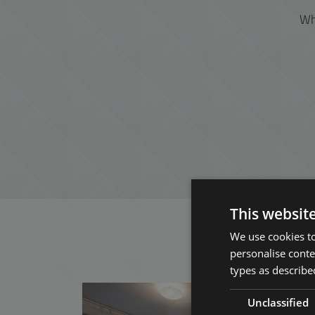
Wh
This websit
We use cookies to
personalise conte
types as described
افة إلى القائمة
Unclassified