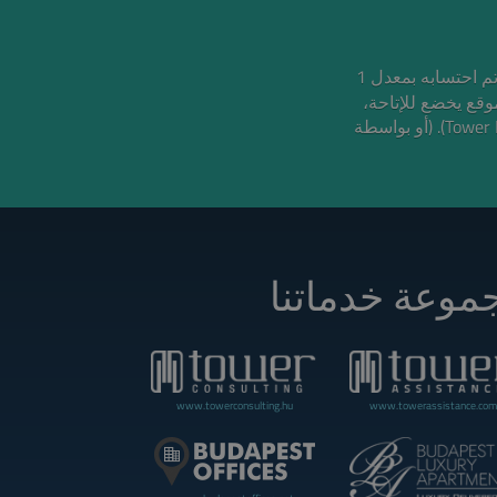
السعر باليورو تقريبي وتم احتسابه بمعدل 1
لموقع يخضع للإتاحة
ولا تمثل عرضًا وقد يتم سحبها أو تعديلها بواسطة شركة تاور إنترناشيونال (Tower International Kft). (أو بواسطة
موعة خدماتنا
www.towerconsulting.hu
www.towerassistance.com