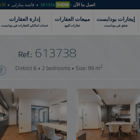
الأخ
قائمة منازلي
SHOW
+361354
اتصل بنا الآن
إيجارات بودابست
مبيعات العقارات
إدارة العقارات
شقق في بودابست
عقارات للبيع
خدمات لمالكي العقارات في بودابست
613738
Ref.:
2
District 6 • 2 bedrooms • Size: 99 m