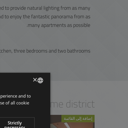
 to provide natural lighting from as many
and to enjoy the fantastic panorama from as
many apartments as possible.
kitchen, three bedrooms and two bathrooms.
×
xperience and to
ENGLISH
est
in the same district
se of all cookie
HUNGARIAN
GERMAN
إضافة إلى القائمة
Strictly
FRENCH
necessary