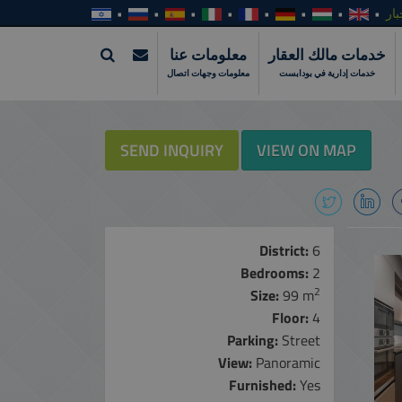
بار
خدمات مالك العقار
معلومات عنا
خدمات إدارية في بودابست
معلومات وجهات اتصال
SEND INQUIRY
VIEW ON MAP
District:
6
Bedrooms:
2
2
Size:
99 m
Floor:
4
Parking:
Street
View:
Panoramic
Furnished:
Yes