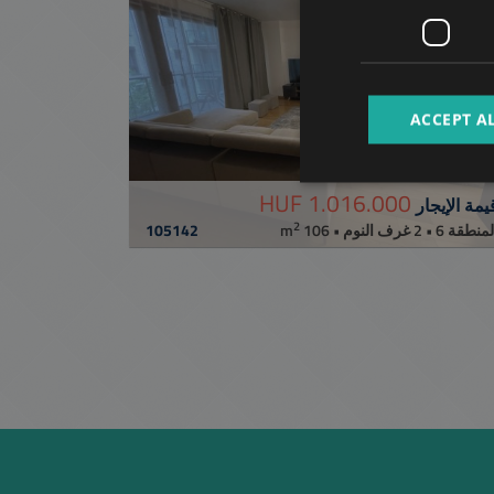
ACCEPT A
ANDRÁSSY Ú
1.016.000 HUF
يمة الإيجار
2
105142
لمنطقة 6 • 2 غرف النوم • 106