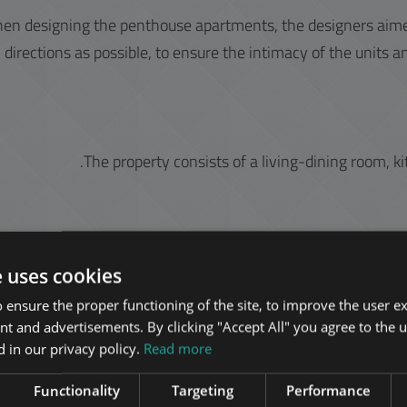
en designing the penthouse apartments, the designers aimed
directions as possible, to ensure the intimacy of the units 
The property consists of a living-dining room, 
e uses cookies
 ensure the proper functioning of the site, to improve the user e
Related apartments in Budap
nt and advertisements. By clicking "Accept All" you agree to the u
 in our privacy policy.
Read more
إضافة إلى القائمة
إض
Functionality
Targeting
Performance