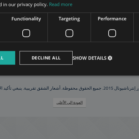
 in our privacy policy.
Read more
Functionality
Targeting
Performance
www.towerconsulting.hu
www.mybudapesthome.com
www.bu
www.budapestservicedoffices.com
www.tclbudapest.com
LL
DECLINE ALL
SHOW DETAILS
يعات العقارات
معلومات عنا
شقق بودابست
المحاسبة والعوائد،
أكيد الأسعار والإتاحة مع تاور إنترناشيونال
العودة الى الأعلى