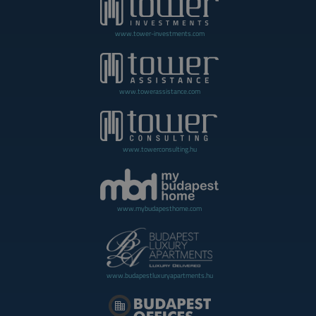
www.tower-investments.com
www.towerassistance.com
www.towerconsulting.hu
www.mybudapesthome.com
www.budapestluxuryapartments.hu