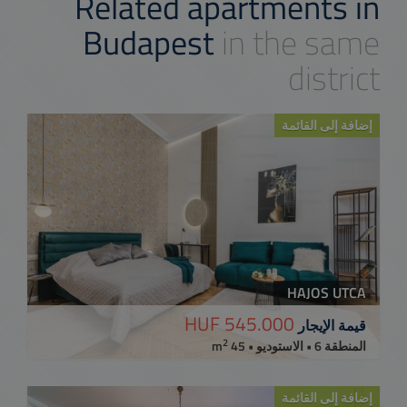
Related apartments in
Budapest
in the same
district
إضافة إلى القائمة
HAJOS UTCA
545.000 HUF
قيمة الإيجار
2
المنطقة 6 • الاستوديو • 45 m
إضافة إلى القائمة