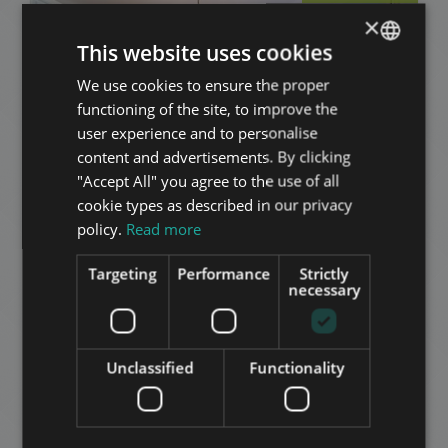
×
This website uses cookies
We use cookies to ensure the proper
ENGLISH
functioning of the site, to improve the
HUNGARIAN
user experience and to personalise
GERMAN
content and advertisements. By clicking
LISZT FERENC TÉR
"Accept All" you agree to the use of all
FRENCH
726.000 HUF
cookie types as described in our privacy
قيمة الإيجار
ITALIAN
policy.
Read more
2
المنطقة 6 • 3 غرف النوم • 118 m
SPANISH
Targeting
Performance
Strictly
RUSSIAN
necessary
إضافة إلى القائمة
ARABIC
Unclassified
Functionality