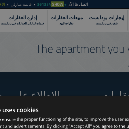
الأخ
قائمة منازلي
SHOW
+361354
اتصل بنا الآن
إيجارات بودابست
مبيعات العقارات
إدارة العقارات
شقق في بودابست
عقارات للبيع
خدمات لمالكي العقارات في بودابست
The apartment you 
عقارات
الاطلاع على مج
e uses cookies
 ensure the proper functioning of the site, to improve the user e
How to Still Find 
www.tower-investments.com
nt and advertisements. By clicking "Accept All" you agree to the u