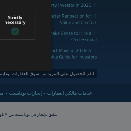
District Fits Which Property Investor in 2026?
GERMAN
apest: How to Plan a Smarter Renovation for
Strictly
FRENCH
Value and Comfort
necessary
ITALIAN
udapest: When Does It Make Sense to Hire a
Professional?
SPANISH
RUSSIAN
dapest Real Estate is a Smart Move in 2026: A
Comprehensive Guide for Investors
ARABIC
انقر للحصول على المزيد من سوق العقارات بودابس
خدمات مالكي العقارات
إيجارات بودابست
مب
شقق للإيجار في بودابست من © تاور إنترناشيونال 2015. جميع الحقوق محفوظة. أشعار الشقق تقريبية. ينبغي ت