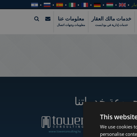
بار
خدمات مالك العقار
معلومات عنا
خدمات إدارية في بودابست
معلومات وجهات اتصال
موعة خدماتنا
This websit
We use cookies to
www.towerconsulting.hu
www.towerassistance.com
personalise conte