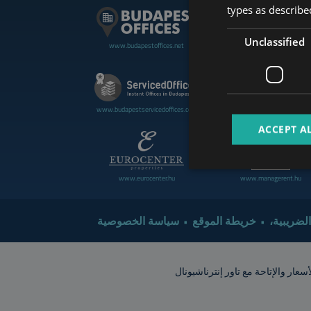
types as described
Unclassified
www.budapestoffices.net
www.budapestluxuryapartment
www.cdpbudapest.com
www.budapestservicedoffices.com
ACCEPT A
www.eurocenter.hu
www.managerent.hu
 الضريبية
خريطة الموقع
سياسة الخصوصية